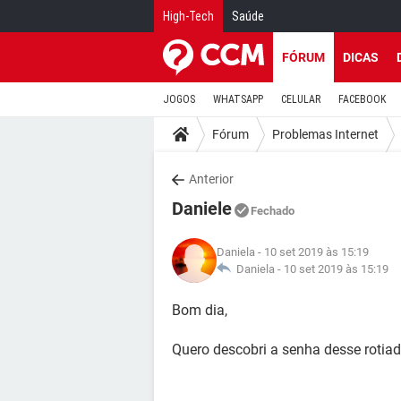
High-Tech
Saúde
FÓRUM
DICAS
JOGOS
WHATSAPP
CELULAR
FACEBOOK
Fórum
Problemas Internet
Anterior
Daniele
Fechado
Daniela
- 10 set 2019 às 15:19
Daniela -
10 set 2019 às 15:19
Bom dia,
Quero descobri a senha desse rotiad