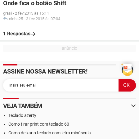
Onde fica o botão Shift
grasi
-
2 fev 2015 às 15:11
ninha25
-
3 fev 2015 às 07:04
1 Respostas
ASSINE NOSSA NEWSLETTER!
VEJA TAMBÉM
Teclado azerty
Como tirar print com teclado 60
Como deixar o teclado com letra minúscula