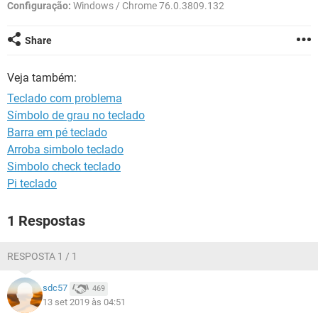
GUIA DE COMPRAS
Configuração:
Windows / Chrome 76.0.3809.132
Share
Veja também:
Teclado com problema
Símbolo de grau no teclado
Barra em pé teclado
Arroba simbolo teclado
Simbolo check teclado
Pi teclado
1 Respostas
RESPOSTA 1 / 1
sdc57
469
13 set 2019 às 04:51