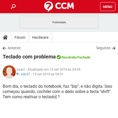
MENU
INÍCIO
JOGOS
WHATSAPP
DICAS
Fórum
Hardware
CELULAR
FACEBOOK
JOGOS
WHATSAPP
DOWNLOADS
Anterior
Seguinte
OUTLOOK
EXCEL
CELULAR
FACEBOOK
Teclado com problema
INSTAGRAM
JOGOS
GMAIL
WHATSAPP
Resolvido
/Fechado
FÓRUM
OUTLOOK
EXCEL
GUIA DE COMPRAS
CELULAR
FACEBOOK
Juraci
- Atualizado em 13 set 2019 às 04:45
INSTAGRAM
JOGOS
GMAIL
WHATSAPP
GLOSSÁRIO
sdc57
-
13 set 2019 às 04:51
OUTLOOK
EXCEL
GUIA DE COMPRAS
CELULAR
FACEBOOK
INSTAGRAM
JOGOS
GMAIL
WHATSAPP
Bom dia, o teclado do notebook, faz "bip", e não digita. Isso
OUTLOOK
EXCEL
começou quando, cochilei com o dedo sobre a tecla "shift".
GUIA DE COMPRAS
CELULAR
FACEBOOK
Tem como reativar o teclado] ?
INSTAGRAM
GMAIL
OUTLOOK
EXCEL
GUIA DE COMPRAS
INSTAGRAM
GMAIL