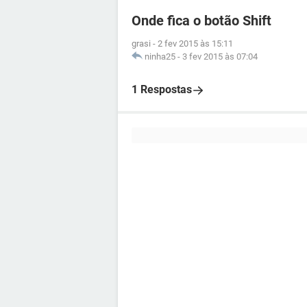
Onde fica o botão Shift
grasi
-
2 fev 2015 às 15:11
ninha25
-
3 fev 2015 às 07:04
1 Respostas