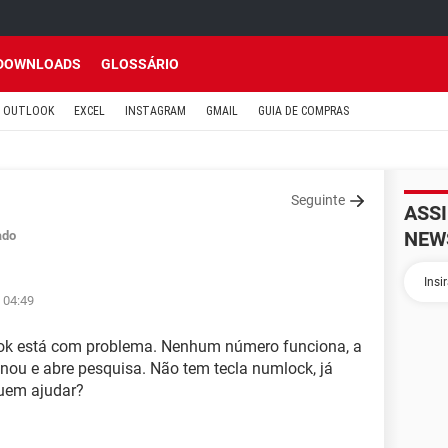
DOWNLOADS
GLOSSÁRIO
OUTLOOK
EXCEL
INSTAGRAM
GMAIL
GUIA DE COMPRAS
Seguinte
ASS
NEW
ado
 04:49
ook está com problema. Nenhum número funciona, a
ionou e abre pesquisa. Não tem tecla numlock, já
guem ajudar?