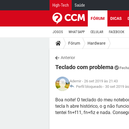
High-Tech
Saúde
FÓRUM
DICAS
JOGOS
WHATSAPP
CELULAR
FACEBOOK
Fórum
Hardware
Anterior
Teclado com problema
Fech
Ademir
- 26 set 2019 às 21:43
Perfil bloqueado -
30 set 2019 às
Boa noite! O teclado do meu noteb
tecla h abre histórico, o g não func
tentei fn+f11, fn+fiz e nada. Conse