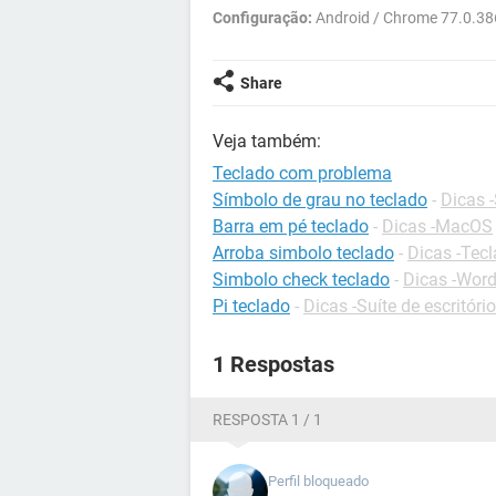
Configuração:
Android / Chrome 77.0.38
Share
Veja também:
Teclado com problema
Símbolo de grau no teclado
-
Dicas -
Barra em pé teclado
-
Dicas -MacOS
Arroba simbolo teclado
-
Dicas -Tec
Simbolo check teclado
-
Dicas -Wor
Pi teclado
-
Dicas -Suíte de escritório
1 Respostas
RESPOSTA 1 / 1
Perfil bloqueado