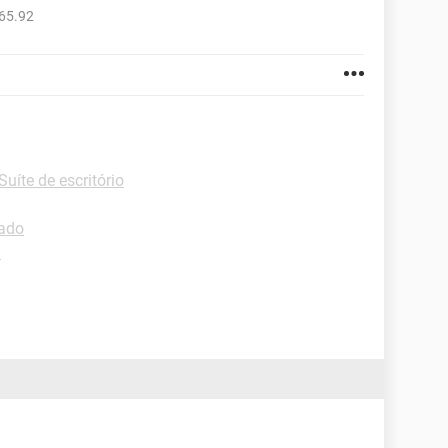
65.92
Suíte de escritório
lado
d