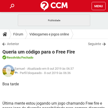
MENU
INÍCIO
JOGOS
WHATSAPP
DICAS
Fórum
Videogames e jogos online
CELULAR
FACEBOOK
JOGOS
WHATSAPP
DOWNLOADS
Anterior
Seguinte
OUTLOOK
EXCEL
CELULAR
FACEBOOK
Queria um código para o Free Fire
INSTAGRAM
JOGOS
GMAIL
WHATSAPP
FÓRUM
OUTLOOK
EXCEL
Resolvido
/Fechado
GUIA DE COMPRAS
CELULAR
FACEBOOK
INSTAGRAM
JOGOS
GMAIL
WHATSAPP
GLOSSÁRIO
OUTLOOK
Samuel
- Atualizado em 8 out 2019 às 06:37
EXCEL
GUIA DE COMPRAS
CELULAR
FACEBOOK
Perfil bloqueado -
8 out 2019 às 06:36
INSTAGRAM
JOGOS
GMAIL
WHATSAPP
OUTLOOK
EXCEL
Boa tarde
GUIA DE COMPRAS
CELULAR
FACEBOOK
INSTAGRAM
GMAIL
OUTLOOK
EXCEL
GUIA DE COMPRAS
INSTAGRAM
GMAIL
Última mente estou jogando um jogo chamando Free fire e