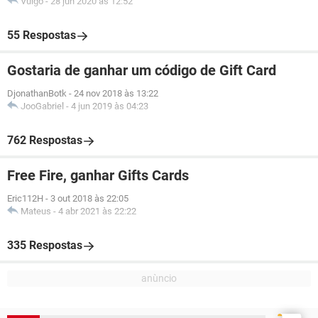
Vulgo
-
28 jun 2020 às 12:52
55 Respostas
Gostaria de ganhar um código de Gift Card
DjonathanBotk
-
24 nov 2018 às 13:22
JooGabriel
-
4 jun 2019 às 04:23
762 Respostas
Free Fire, ganhar Gifts Cards
Eric112H
-
3 out 2018 às 22:05
Mateus
-
4 abr 2021 às 22:22
335 Respostas