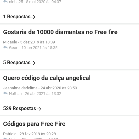
ninha25
-
8 mai 2020 às 04:07
1 Respostas
Gostaria de 10000 diamantes no Free fire
Micaele
-
5 dez 2019 às 18:39
Gean
-
10 jan 2021 às 18:35
5 Respostas
Quero código da calça angelical
Jeanalmeidadelima
-
24 abr 2020 às 23:50
Nathan
-
26 abr 2021 às 13:02
529 Respostas
Códigos para Free Fire
Patricia
-
28 fev 2019 às 20:28