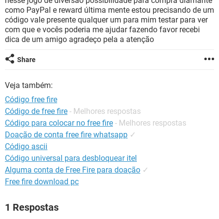
nesse jogo de diversão possibilidade para compra diamante
GUIA DE COMPRAS
como PayPal e reward última mente estou precisando de um
código vale presente qualquer um para mim testar para ver
com que e vocês poderia me ajudar fazendo favor recebi
dica de um amigo agradeço pela a atenção
Share
Veja também:
Código free fire
Código de free fire
- Melhores respostas
Código para colocar no free fire
- Melhores respostas
Doação de conta free fire whatsapp
✓
Código ascii
Código universal para desbloquear itel
Alguma conta de Free Fire para doação
✓
Free fire download pc
1 Respostas