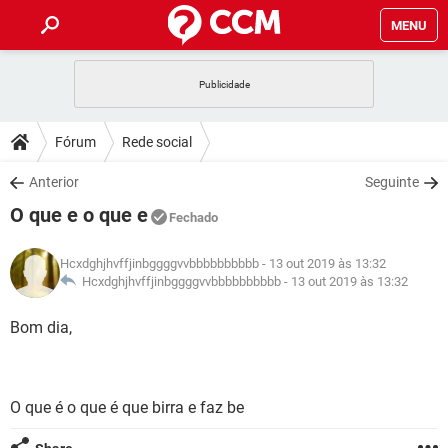
MENU
INÍCIO
JOGOS
WHATSAPP
DICAS
Fórum
Rede social
CELULAR
FACEBOOK
JOGOS
WHATSAPP
DOWNLOADS
Anterior
Seguinte
OUTLOOK
EXCEL
CELULAR
FACEBOOK
O que e o que e
INSTAGRAM
JOGOS
GMAIL
WHATSAPP
Fechado
FÓRUM
OUTLOOK
EXCEL
GUIA DE COMPRAS
CELULAR
FACEBOOK
Hcxdghjhvffjinbggggvvbbbbbbbbbb
- 13 out 2019 às 13:32
INSTAGRAM
JOGOS
GMAIL
WHATSAPP
GLOSSÁRIO
Hcxdghjhvffjinbggggvvbbbbbbbbbb -
13 out 2019 às 13:32
OUTLOOK
EXCEL
GUIA DE COMPRAS
CELULAR
FACEBOOK
INSTAGRAM
JOGOS
GMAIL
WHATSAPP
Bom dia,
OUTLOOK
EXCEL
GUIA DE COMPRAS
CELULAR
FACEBOOK
INSTAGRAM
GMAIL
OUTLOOK
EXCEL
GUIA DE COMPRAS
O que é o que é que birra e faz be
INSTAGRAM
GMAIL