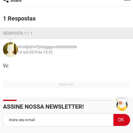
Share
GUIA DE COMPRAS
1 Respostas
RESPOSTA 1 / 1
Hcxdghjhvffjinbggggvvbbbbbbbbbb
13 out 2019 às 13:32
Vc
ASSINE NOSSA NEWSLETTER!