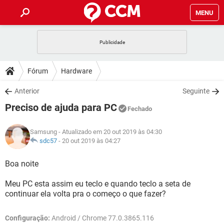
MENU
INÍCIO
JOGOS
WHATSAPP
DICAS
Fórum
Hardware
CELULAR
FACEBOOK
JOGOS
WHATSAPP
DOWNLOADS
Anterior
Seguinte
OUTLOOK
EXCEL
CELULAR
FACEBOOK
Preciso de ajuda para PC
INSTAGRAM
JOGOS
GMAIL
WHATSAPP
Fechado
FÓRUM
OUTLOOK
EXCEL
GUIA DE COMPRAS
CELULAR
FACEBOOK
Samsung
- Atualizado em 20 out 2019 às 04:30
INSTAGRAM
JOGOS
GMAIL
WHATSAPP
GLOSSÁRIO
sdc57
-
20 out 2019 às 04:27
OUTLOOK
EXCEL
GUIA DE COMPRAS
CELULAR
FACEBOOK
INSTAGRAM
JOGOS
GMAIL
WHATSAPP
Boa noite
OUTLOOK
EXCEL
GUIA DE COMPRAS
CELULAR
FACEBOOK
Meu PC esta assim eu teclo e quando teclo a seta de
INSTAGRAM
GMAIL
continuar ela volta pra o começo o que fazer?
OUTLOOK
EXCEL
GUIA DE COMPRAS
INSTAGRAM
GMAIL
Configuração:
Android / Chrome 77.0.3865.116