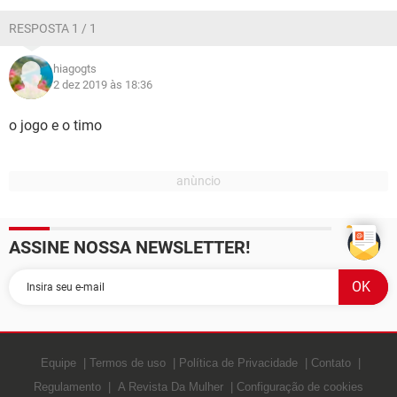
GUIA DE COMPRAS
RESPOSTA 1 / 1
hiagogts
2 dez 2019 às 18:36
o jogo e o timo
ASSINE NOSSA NEWSLETTER!
Equipe
Termos de uso
Política de Privacidade
Contato
Regulamento
A Revista Da Mulher
Configuração de cookies