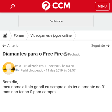
MENU
INÍCIO
JOGOS
WHATSAPP
DICAS
Fórum
Videogames e jogos online
CELULAR
FACEBOOK
JOGOS
WHATSAPP
DOWNLOADS
Anterior
Seguinte
OUTLOOK
EXCEL
CELULAR
FACEBOOK
Diamantes para o Free Fire
INSTAGRAM
JOGOS
GMAIL
WHATSAPP
Fechado
FÓRUM
OUTLOOK
EXCEL
GUIA DE COMPRAS
CELULAR
FACEBOOK
italo
- Atualizado em 11 dez 2019 às 03:58
INSTAGRAM
JOGOS
GMAIL
WHATSAPP
GLOSSÁRIO
Perfil bloqueado -
11 dez 2019 às 03:57
OUTLOOK
EXCEL
GUIA DE COMPRAS
CELULAR
FACEBOOK
INSTAGRAM
JOGOS
GMAIL
WHATSAPP
Bom dia,
OUTLOOK
EXCEL
meu nome e italo gabril eu sempre quis ter diamante no ff
GUIA DE COMPRAS
CELULAR
FACEBOOK
mas nao tenho $ para compra
INSTAGRAM
GMAIL
OUTLOOK
EXCEL
GUIA DE COMPRAS
INSTAGRAM
GMAIL