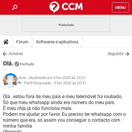
MENU
INÍCIO
JOGOS
WHATSAPP
DICAS
Fórum
Softwares e aplicativos
CELULAR
FACEBOOK
JOGOS
WHATSAPP
DOWNLOADS
Anterior
Seguinte
OUTLOOK
EXCEL
CELULAR
FACEBOOK
Olá.
INSTAGRAM
JOGOS
GMAIL
WHATSAPP
Fechado
FÓRUM
OUTLOOK
EXCEL
GUIA DE COMPRAS
CELULAR
FACEBOOK
Jane
- Atualizado em 4 fev 2020 às 20:21
INSTAGRAM
JOGOS
GMAIL
WHATSAPP
GLOSSÁRIO
Perfil bloqueado -
5 fev 2020 às 02:31
OUTLOOK
EXCEL
GUIA DE COMPRAS
CELULAR
FACEBOOK
INSTAGRAM
JOGOS
GMAIL
WHATSAPP
Olá , estou fora de meu país e meu telemóvel foi roubado.
OUTLOOK
EXCEL
Só que meu whatsapp ainda era número do meu pais.
GUIA DE COMPRAS
CELULAR
FACEBOOK
É meu chip já não funciona mais.
INSTAGRAM
GMAIL
Podem me ajudar por favor. Eu preciso ter whatsapp com o
OUTLOOK
EXCEL
GUIA DE COMPRAS
número que era, só assim vou conseguir o contacto com
INSTAGRAM
GMAIL
minha família
Obrigada