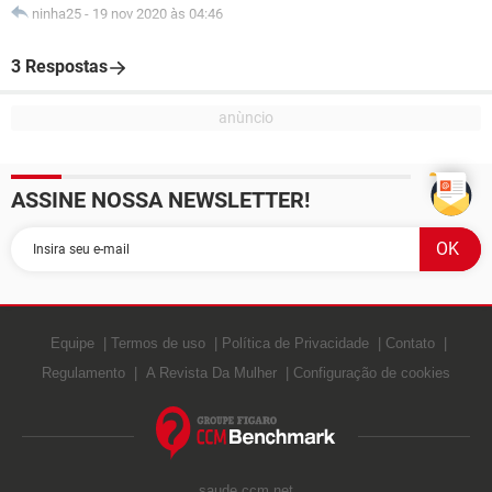
ninha25
-
19 nov 2020 às 04:46
3 Respostas
ASSINE NOSSA NEWSLETTER!
Equipe
Termos de uso
Política de Privacidade
Contato
Regulamento
A Revista Da Mulher
Configuração de cookies
saude.ccm.net