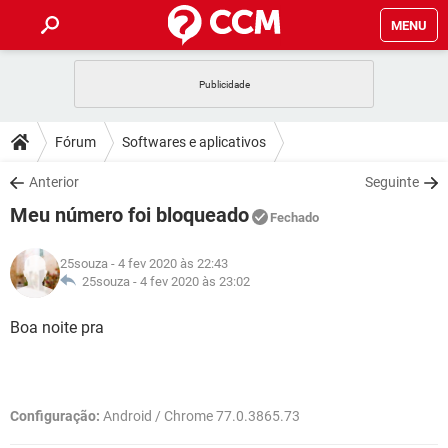
MENU
INÍCIO
JOGOS
WHATSAPP
DICAS
Fórum
Softwares e aplicativos
CELULAR
FACEBOOK
JOGOS
WHATSAPP
DOWNLOADS
Anterior
Seguinte
OUTLOOK
EXCEL
CELULAR
FACEBOOK
Meu número foi bloqueado
INSTAGRAM
JOGOS
GMAIL
WHATSAPP
Fechado
FÓRUM
OUTLOOK
EXCEL
GUIA DE COMPRAS
CELULAR
FACEBOOK
25souza
- 4 fev 2020 às 22:43
INSTAGRAM
JOGOS
GMAIL
WHATSAPP
GLOSSÁRIO
25souza -
4 fev 2020 às 23:02
OUTLOOK
EXCEL
GUIA DE COMPRAS
CELULAR
FACEBOOK
INSTAGRAM
JOGOS
GMAIL
WHATSAPP
Boa noite pra
OUTLOOK
EXCEL
GUIA DE COMPRAS
CELULAR
FACEBOOK
INSTAGRAM
GMAIL
OUTLOOK
EXCEL
GUIA DE COMPRAS
Configuração:
Android / Chrome 77.0.3865.73
INSTAGRAM
GMAIL