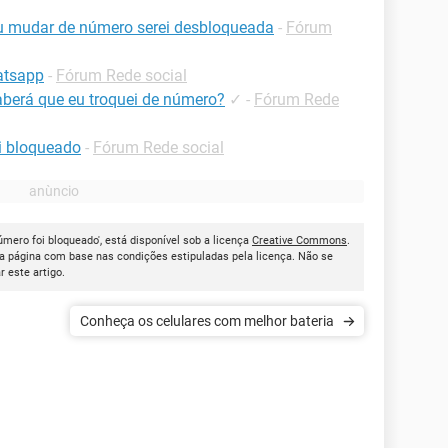
u mudar de número serei desbloqueada
-
Fórum
atsapp
-
Fórum Rede social
berá que eu troquei de número?
✓
-
Fórum Rede
i bloqueado
-
Fórum Rede social
mero foi bloqueado', está disponível sob a licença
Creative Commons
.
a página com base nas condições estipuladas pela licença. Não se
ar este artigo.
Conheça os celulares com melhor bateria