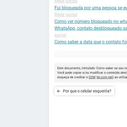
Rede social
Fui bloqueada por uma pessoa se e
Rede social
Como ver número bloqueado no wh
WhatsApp, contato desbloqueado sa
social
Como saber a data que o contato fo
Este documento, intitulado 'Como saber se seu nú
Você pode copiar e/ou modificar o conteúdo dest
esqueça de creditar o
CCM
(
br.ccm.net
) ao utiliz
Por que o celular esquenta?