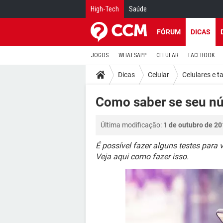
High-Tech
Saúde
FÓRUM
DICAS
JOGOS
WHATSAPP
CELULAR
FACEBOOK
Dicas
Celular
Celulares e t
Como saber se seu n
Última modificação:
1 de outubro de 20
É possível fazer alguns testes para
Veja aqui como fazer isso.