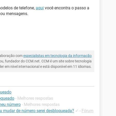
odelos de telefone,
aqui
você encontra o passo a
 ou mensagens.
laboração com
especialistas em tecnologia da informação
ou, fundador do CCM.net. CCM é um site sobre tecnologia
íder em nível internacional e está disponível em 11 idiomas.
queado
oqueado
- Melhores respostas
meu número
- Melhores respostas
eu mudar de número serei desbloqueada?
✓
-
Fórum