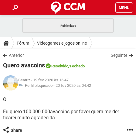
MENU
INÍCIO
JOGOS
WHATSAPP
DICAS
Fórum
Videogames e jogos online
CELULAR
FACEBOOK
JOGOS
WHATSAPP
DOWNLOADS
Anterior
Seguinte
OUTLOOK
EXCEL
CELULAR
FACEBOOK
Quero avacoins
INSTAGRAM
JOGOS
GMAIL
WHATSAPP
Resolvido
/Fechado
FÓRUM
OUTLOOK
EXCEL
GUIA DE COMPRAS
CELULAR
FACEBOOK
Beatriz
- 19 fev 2020 às 16:47
INSTAGRAM
JOGOS
GMAIL
WHATSAPP
GLOSSÁRIO
Perfil bloqueado -
20 fev 2020 às 04:42
OUTLOOK
EXCEL
GUIA DE COMPRAS
CELULAR
FACEBOOK
INSTAGRAM
JOGOS
GMAIL
WHATSAPP
Oi
OUTLOOK
EXCEL
GUIA DE COMPRAS
CELULAR
FACEBOOK
Eu quero 100.000.000avacoins por favor.quem me der
INSTAGRAM
GMAIL
ficarei muito agradecida
OUTLOOK
EXCEL
GUIA DE COMPRAS
INSTAGRAM
GMAIL
Share