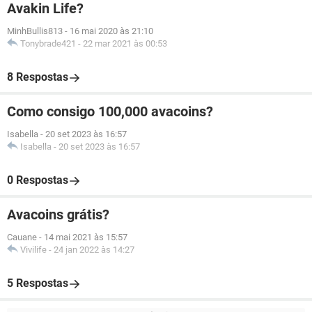
Avakin Life?
MinhBullis813
-
16 mai 2020 às 21:10
Tonybrade421
-
22 mar 2021 às 00:53
8 Respostas
Como consigo 100,000 avacoins?
Isabella
-
20 set 2023 às 16:57
Isabella
-
20 set 2023 às 16:57
0 Respostas
Avacoins grátis?
Cauane
-
14 mai 2021 às 15:57
Vivilife
-
24 jan 2022 às 14:27
5 Respostas