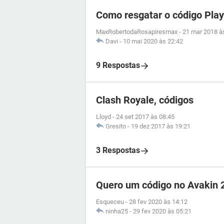
Como resgatar o código Play
MaxRobertodaRosapiresmax
-
21 mar 2018 à
Davi
-
10 mai 2020 às 22:42
9 Respostas
Clash Royale, códigos
Lloyd
-
24 set 2017 às 08:45
Gresito
-
19 dez 2017 às 19:21
3 Respostas
Quero um código no Avakin 
Esqueceu
-
28 fev 2020 às 14:12
ninha25
-
29 fev 2020 às 05:21