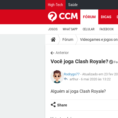
High-Tech
Saúde
FÓRUM
DICAS
JOGOS
WHATSAPP
CELULAR
FACEBOOK
Fórum
Videogames e jogos on
Anterior
Você joga Clash Royale?
Fe
Rodrygo77
- Atualizado em 23 fev 20
arthur -
6 mai 2020 às 13:22
Alguém aí joga Clash Royale?
Share