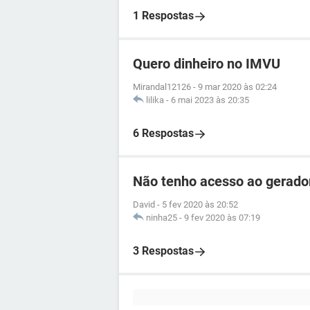
1 Respostas
Quero dinheiro no IMVU
Mirandal12126
-
9 mar 2020 às 02:24
lilika
-
6 mai 2023 às 20:35
6 Respostas
Não tenho acesso ao gerado
David
-
5 fev 2020 às 20:52
ninha25
-
9 fev 2020 às 07:19
3 Respostas