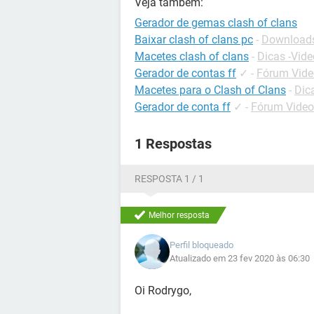
Veja também:
Gerador de gemas clash of clans
Baixar clash of clans pc
-
Downloads
Macetes clash of clans
-
Dicas -Vid
Gerador de contas ff
✓
-
Fórum Vide
Macetes para o Clash of Clans
-
Dic
Gerador de conta ff
✓
-
Fórum Video
1 Respostas
RESPOSTA 1 / 1
Melhor resposta
Perfil bloqueado
Atualizado em 23 fev 2020 às 06:30
Oi Rodrygo,