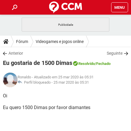
MENU
INÍCIO
JOGOS
WHATSAPP
DICAS
Fórum
Videogames e jogos online
CELULAR
FACEBOOK
JOGOS
WHATSAPP
DOWNLOADS
Anterior
Seguinte
OUTLOOK
EXCEL
CELULAR
FACEBOOK
Eu gostaria de 1500 Dimas
INSTAGRAM
JOGOS
GMAIL
WHATSAPP
Resolvido
/Fechado
FÓRUM
OUTLOOK
EXCEL
GUIA DE COMPRAS
CELULAR
FACEBOOK
Ronaldo
- Atualizado em 25 mar 2020 às 05:31
INSTAGRAM
JOGOS
GMAIL
WHATSAPP
GLOSSÁRIO
Perfil bloqueado -
25 mar 2020 às 05:31
OUTLOOK
EXCEL
GUIA DE COMPRAS
CELULAR
FACEBOOK
INSTAGRAM
JOGOS
GMAIL
WHATSAPP
Oi
OUTLOOK
EXCEL
GUIA DE COMPRAS
CELULAR
FACEBOOK
Eu quero 1500 Dimas por favor diamantes
INSTAGRAM
GMAIL
OUTLOOK
EXCEL
GUIA DE COMPRAS
INSTAGRAM
GMAIL