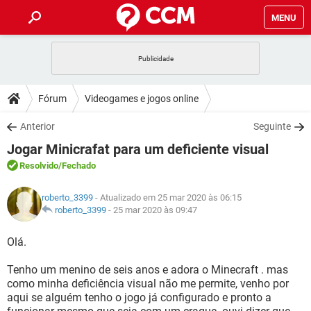
MENU
INÍCIO
JOGOS
WHATSAPP
DICAS
Fórum
Videogames e jogos online
CELULAR
FACEBOOK
JOGOS
WHATSAPP
DOWNLOADS
Anterior
Seguinte
OUTLOOK
EXCEL
CELULAR
FACEBOOK
Jogar Minicrafat para um deficiente visual
INSTAGRAM
JOGOS
GMAIL
WHATSAPP
FÓRUM
OUTLOOK
EXCEL
Resolvido
/Fechado
GUIA DE COMPRAS
CELULAR
FACEBOOK
INSTAGRAM
JOGOS
GMAIL
WHATSAPP
GLOSSÁRIO
OUTLOOK
roberto_3399
- Atualizado em 25 mar 2020 às 06:15
EXCEL
GUIA DE COMPRAS
CELULAR
FACEBOOK
roberto_3399
-
25 mar 2020 às 09:47
INSTAGRAM
JOGOS
GMAIL
WHATSAPP
OUTLOOK
EXCEL
Olá.
GUIA DE COMPRAS
CELULAR
FACEBOOK
INSTAGRAM
GMAIL
Tenho um menino de seis anos e adora o Minecraft . mas
OUTLOOK
EXCEL
GUIA DE COMPRAS
como minha deficiência visual não me permite, venho por
INSTAGRAM
GMAIL
aqui se alguém tenho o jogo já configurado e pronto a