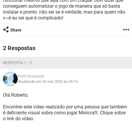
funcionar mesmo que seja com um craque. ouvi dizer que
GUIA DE COMPRAS
conseguem automatizar o jogo de maneira que só basta
instalar e pronto. não sei se é verdade, mas para quem não
v~ê eu sei que é complicado!
Share
2 Respostas
RESPOSTA 1 / 2
Perfil bloqueado
Atualizado em 25 mar 2020 às 06:16
Olá Roberto,
Encontrei este vídeo realizado por uma pessoa que também
é deficiente visual sobre como jogar Minicraft. Clique sobre
o link do vídeo.