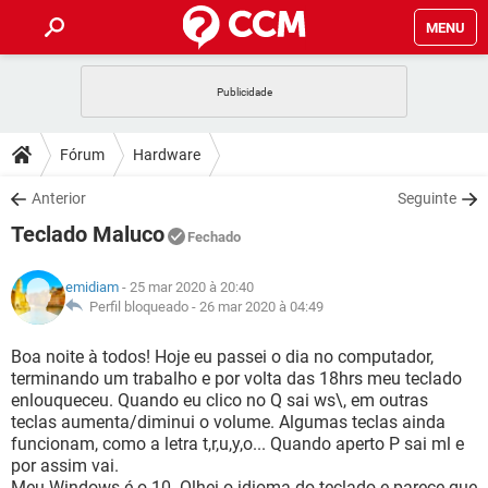
MENU
INÍCIO
JOGOS
WHATSAPP
DICAS
Fórum
Hardware
CELULAR
FACEBOOK
JOGOS
WHATSAPP
DOWNLOADS
Anterior
Seguinte
OUTLOOK
EXCEL
CELULAR
FACEBOOK
Teclado Maluco
INSTAGRAM
JOGOS
GMAIL
WHATSAPP
Fechado
FÓRUM
OUTLOOK
EXCEL
GUIA DE COMPRAS
CELULAR
FACEBOOK
emidiam
- 25 mar 2020 à 20:40
INSTAGRAM
JOGOS
GMAIL
WHATSAPP
GLOSSÁRIO
Perfil bloqueado -
26 mar 2020 à 04:49
OUTLOOK
EXCEL
GUIA DE COMPRAS
CELULAR
FACEBOOK
INSTAGRAM
JOGOS
GMAIL
WHATSAPP
Boa noite à todos! Hoje eu passei o dia no computador,
OUTLOOK
EXCEL
terminando um trabalho e por volta das 18hrs meu teclado
GUIA DE COMPRAS
CELULAR
FACEBOOK
enlouqueceu. Quando eu clico no Q sai ws\, em outras
INSTAGRAM
GMAIL
teclas aumenta/diminui o volume. Algumas teclas ainda
OUTLOOK
EXCEL
GUIA DE COMPRAS
funcionam, como a letra t,r,u,y,o... Quando aperto P sai ml e
INSTAGRAM
GMAIL
por assim vai.
Meu Windows é o 10. Olhei o idioma do teclado e parece que