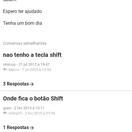
Espero ter ajudado
Tenha um bom dia
Conversas semelhantes
nao tenho a tecla shift
vinicius
-
21 jul 2012 à 19:47
Marco
-
7 jul 2023 à 13:54
3 Respostas
Onde fica o botão Shift
grasi
-
2 fev 2015 à 15:11
ninha25
-
3 fev 2015 à 07:04
1 Respostas