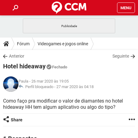
MENU
INÍCIO
JOGOS
WHATSAPP
DICAS
Fórum
Videogames e jogos online
CELULAR
FACEBOOK
JOGOS
WHATSAPP
DOWNLOADS
Anterior
Seguinte
OUTLOOK
EXCEL
CELULAR
FACEBOOK
Hotel hideaway
INSTAGRAM
JOGOS
GMAIL
WHATSAPP
Fechado
FÓRUM
OUTLOOK
EXCEL
GUIA DE COMPRAS
CELULAR
FACEBOOK
Paula
- 26 mar 2020 às 19:05
INSTAGRAM
JOGOS
GMAIL
WHATSAPP
GLOSSÁRIO
Perfil bloqueado -
27 mar 2020 às 04:18
OUTLOOK
EXCEL
GUIA DE COMPRAS
CELULAR
FACEBOOK
INSTAGRAM
JOGOS
GMAIL
WHATSAPP
Como faço pra modificar o valor de diamantes no hotel
OUTLOOK
EXCEL
hideaway HH tem algum aplicativo ou algo do tipo?
GUIA DE COMPRAS
CELULAR
FACEBOOK
INSTAGRAM
GMAIL
OUTLOOK
EXCEL
Share
GUIA DE COMPRAS
INSTAGRAM
GMAIL