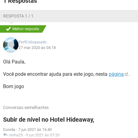
1 Respostas
GUIA DE COMPRAS
RESPOSTA 1 / 1
Melhor resposta
Perfil bloqueado
27 mar 2020 às 04:18
Olá Paula,
Você pode encontrar ajuda para este jogo, nesta
página
.
Bom jogo
Conversas semelhantes
Subir de nível no Hotel Hideaway,
Duvida
-
7 jun 2021 às 16:40
ninha25
-
9 jun 2021 às 07:20