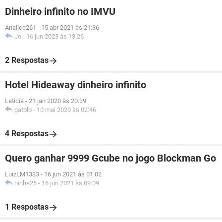
Dinheiro infinito no IMVU
Analice261
-
15 abr 2021 às 21:36
Jo
-
16 jun 2023 às 13:26
2 Respostas
Hotel Hideaway dinheiro infinito
Leticia
-
21 jan 2020 às 20:39
gatolo
-
10 mai 2020 às 02:46
4 Respostas
Quero ganhar 9999 Gcube no jogo Blockman Go
LuizLM1333
-
16 jun 2021 às 01:02
ninha25
-
16 jun 2021 às 09:09
1 Respostas