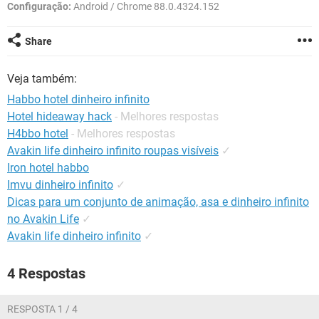
GUIA DE COMPRAS
Configuração:
Android / Chrome 88.0.4324.152
Share
Veja também:
Habbo hotel dinheiro infinito
Hotel hideaway hack
- Melhores respostas
H4bbo hotel
- Melhores respostas
Avakin life dinheiro infinito roupas visíveis
✓
Iron hotel habbo
Imvu dinheiro infinito
✓
Dicas para um conjunto de animação, asa e dinheiro infinito
no Avakin Life
✓
Avakin life dinheiro infinito
✓
4 Respostas
RESPOSTA 1 / 4