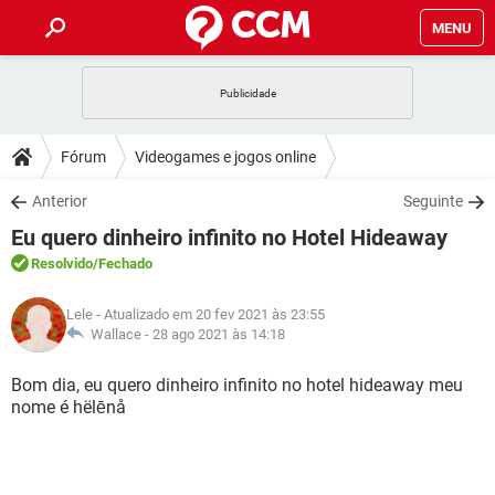
MENU
INÍCIO
JOGOS
WHATSAPP
DICAS
Fórum
Videogames e jogos online
CELULAR
FACEBOOK
JOGOS
WHATSAPP
DOWNLOADS
Anterior
Seguinte
OUTLOOK
EXCEL
CELULAR
FACEBOOK
Eu quero dinheiro infinito no Hotel Hideaway
INSTAGRAM
JOGOS
GMAIL
WHATSAPP
FÓRUM
OUTLOOK
EXCEL
Resolvido
/Fechado
GUIA DE COMPRAS
CELULAR
FACEBOOK
INSTAGRAM
JOGOS
GMAIL
WHATSAPP
GLOSSÁRIO
OUTLOOK
Lele
- Atualizado em 20 fev 2021 às 23:55
EXCEL
GUIA DE COMPRAS
CELULAR
FACEBOOK
Wallace -
28 ago 2021 às 14:18
INSTAGRAM
JOGOS
GMAIL
WHATSAPP
OUTLOOK
EXCEL
Bom dia, eu quero dinheiro infinito no hotel hideaway meu
GUIA DE COMPRAS
CELULAR
FACEBOOK
nome é hëlēnå
INSTAGRAM
GMAIL
OUTLOOK
EXCEL
GUIA DE COMPRAS
INSTAGRAM
GMAIL