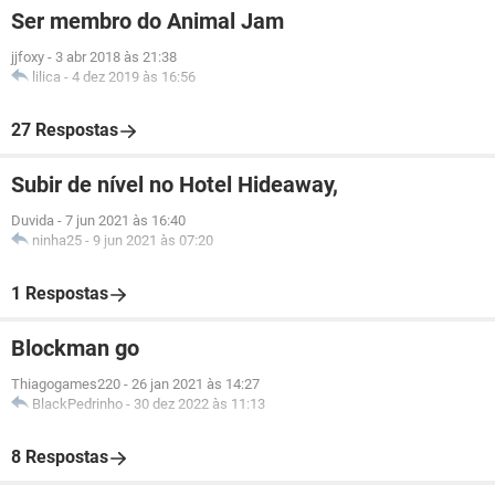
Ser membro do Animal Jam
jjfoxy
-
3 abr 2018 às 21:38
lilica
-
4 dez 2019 às 16:56
27 Respostas
Subir de nível no Hotel Hideaway,
Duvida
-
7 jun 2021 às 16:40
ninha25
-
9 jun 2021 às 07:20
1 Respostas
Blockman go
Thiagogames220
-
26 jan 2021 às 14:27
BlackPedrinho
-
30 dez 2022 às 11:13
8 Respostas