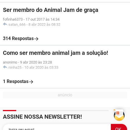
Ser membro do Animal Jam de graça
fofinha6373
-
17 out 2017 às 14:34
satan_666
-
8 abr 2022 às 08:32
314 Respostas
Como ser membro animal jam a solução!
anonimo
-
9 abr 2020 às 23:28
ninha25
-
10 abr 2020 às 03:33
1 Respostas
ASSINE NOSSA NEWSLETTER!