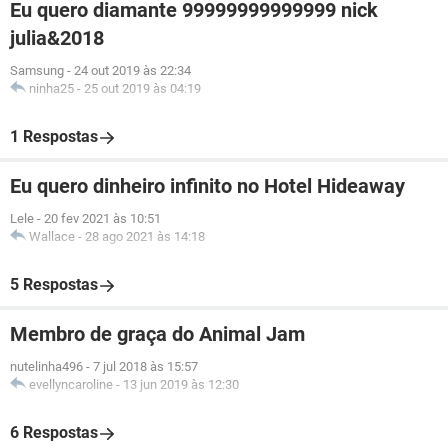
Eu quero diamante 99999999999999 nick
julia&2018
Samsung
-
24 out 2019 às 22:34
ninha25
-
25 out 2019 às 04:19
1 Respostas
Eu quero dinheiro infinito no Hotel Hideaway
Lele
-
20 fev 2021 às 10:51
Wallace
-
28 ago 2021 às 14:18
5 Respostas
Membro de graça do Animal Jam
nutelinha496
-
7 jul 2018 às 15:57
evellyncaroline
-
13 jun 2019 às 12:30
6 Respostas