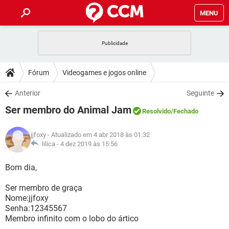
MENU
INÍCIO
JOGOS
WHATSAPP
DICAS
Fórum
Videogames e jogos online
CELULAR
FACEBOOK
JOGOS
WHATSAPP
DOWNLOADS
Anterior
Seguinte
OUTLOOK
EXCEL
CELULAR
FACEBOOK
Ser membro do Animal Jam
INSTAGRAM
JOGOS
GMAIL
WHATSAPP
Resolvido
/Fechado
FÓRUM
OUTLOOK
EXCEL
GUIA DE COMPRAS
CELULAR
FACEBOOK
jjfoxy
- Atualizado em 4 abr 2018 às 01:32
INSTAGRAM
JOGOS
GMAIL
WHATSAPP
GLOSSÁRIO
lilica -
4 dez 2019 às 15:56
OUTLOOK
EXCEL
GUIA DE COMPRAS
CELULAR
FACEBOOK
INSTAGRAM
JOGOS
GMAIL
WHATSAPP
Bom dia,
OUTLOOK
EXCEL
GUIA DE COMPRAS
CELULAR
FACEBOOK
Ser membro de graça
INSTAGRAM
GMAIL
Nome:jjfoxy
OUTLOOK
EXCEL
GUIA DE COMPRAS
Senha:12345567
INSTAGRAM
GMAIL
Membro infinito com o lobo do ártico