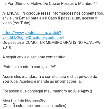
- E Por Último, o Motivo De Querer Possuir o Membro ^-^
ATENÇÃO!: Ñ coloque essas informações nos comentários,
envie um E-mail para eles! Caso ñ possua um, acesse o
vídeo (YouTube):
https://www.youtube.com/watch?
v=Ia5LIz2kgm4&feature=youtu.be
Ou pesquise: COMO TER MEMBRO GRÁTIS NO AJ/AJPW-
2018
A seguir envie o seguinte comentário:
"Entre em contato comigo, pfv!"
Assim eles mandaram o convite para o chat privado do
YouTube. Aceite-o e mande as informações lá.
Foi assim que consegui meu membro no Aj e Ajpw ;)
Meu Usuário:Nevasca2tv
(Obs: Ñ estou aceitando solicitações)