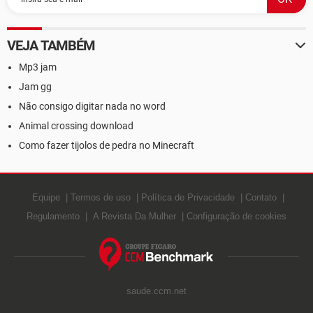
VEJA TAMBÉM
Mp3 jam
Jam gg
Não consigo digitar nada no word
Animal crossing download
Como fazer tijolos de pedra no Minecraft
Equipe
Termos de uso
Política de Privacidade
Contato
Regulamento
A Revista Da Mulher
Configuração de cookies
saude.ccm.net