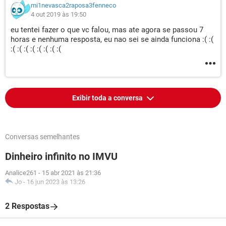
mi1nevasca2raposa3fenneco
4 out 2019 às 19:50
eu tentei fazer o que vc falou, mas ate agora se passou 7
horas e nenhuma resposta, eu nao sei se ainda funciona :( :(
:( :( :( :( :( :( :( :(
Exibir toda a conversa
Conversas semelhantes
Dinheiro infinito no IMVU
Analice261
-
15 abr 2021 às 21:36
Jo
-
16 jun 2023 às 13:26
2 Respostas