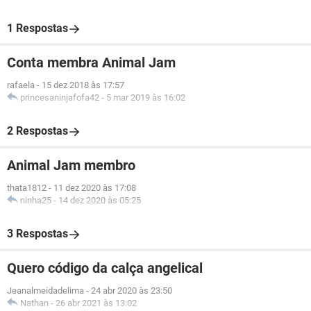
1 Respostas
Conta membra Animal Jam
rafaela
-
15 dez 2018 às 17:57
princesaninjafofa42
-
5 mar 2019 às 16:02
2 Respostas
Animal Jam membro
thata1812
-
11 dez 2020 às 17:08
ninha25
-
14 dez 2020 às 05:25
3 Respostas
Quero código da calça angelical
Jeanalmeidadelima
-
24 abr 2020 às 23:50
Nathan
-
26 abr 2021 às 13:02