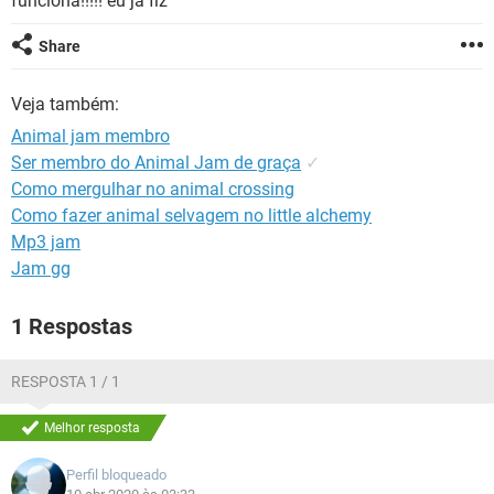
funciona!!!!! eu ja fiz
GUIA DE COMPRAS
Share
Veja também:
Animal jam membro
Ser membro do Animal Jam de graça
✓
Como mergulhar no animal crossing
Como fazer animal selvagem no little alchemy
Mp3 jam
Jam gg
1 Respostas
RESPOSTA 1 / 1
Melhor resposta
Perfil bloqueado