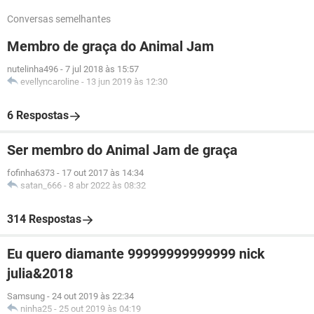
Conversas semelhantes
Membro de graça do Animal Jam
nutelinha496
-
7 jul 2018 às 15:57
evellyncaroline
-
13 jun 2019 às 12:30
6 Respostas
Ser membro do Animal Jam de graça
fofinha6373
-
17 out 2017 às 14:34
satan_666
-
8 abr 2022 às 08:32
314 Respostas
Eu quero diamante 99999999999999 nick
julia&2018
Samsung
-
24 out 2019 às 22:34
ninha25
-
25 out 2019 às 04:19