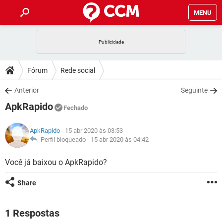
MENU
INÍCIO
JOGOS
WHATSAPP
DICAS
Fórum
Rede social
CELULAR
FACEBOOK
JOGOS
WHATSAPP
DOWNLOADS
Anterior
Seguinte
OUTLOOK
EXCEL
CELULAR
FACEBOOK
ApkRapido
INSTAGRAM
JOGOS
GMAIL
WHATSAPP
Fechado
FÓRUM
OUTLOOK
EXCEL
GUIA DE COMPRAS
CELULAR
FACEBOOK
ApkRapido
- 15 abr 2020 às 03:53
INSTAGRAM
JOGOS
GMAIL
WHATSAPP
GLOSSÁRIO
Perfil bloqueado -
15 abr 2020 às 04:42
OUTLOOK
EXCEL
GUIA DE COMPRAS
CELULAR
FACEBOOK
INSTAGRAM
JOGOS
GMAIL
WHATSAPP
Você já baixou o ApkRapido?
OUTLOOK
EXCEL
GUIA DE COMPRAS
CELULAR
FACEBOOK
Share
INSTAGRAM
GMAIL
OUTLOOK
EXCEL
GUIA DE COMPRAS
INSTAGRAM
GMAIL
1 Respostas