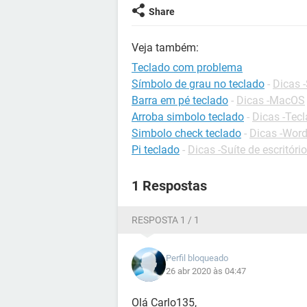
Share
Veja também:
Teclado com problema
Símbolo de grau no teclado
-
Dicas -
Barra em pé teclado
-
Dicas -MacOS
Arroba simbolo teclado
-
Dicas -Tec
Simbolo check teclado
-
Dicas -Wor
Pi teclado
-
Dicas -Suíte de escritório
1 Respostas
RESPOSTA 1 / 1
Perfil bloqueado
26 abr 2020 às 04:47
Olá Carlo135,