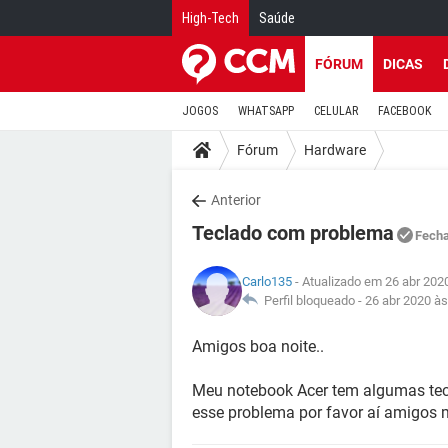
High-Tech
Saúde
FÓRUM
DICAS
JOGOS
WHATSAPP
CELULAR
FACEBOOK
Fórum
Hardware
Anterior
Teclado com problema
Fech
Carlo135
- Atualizado em 26 abr 202
Perfil bloqueado -
26 abr 2020 às
Amigos boa noite..
Meu notebook Acer tem algumas tec
esse problema por favor aí amigos