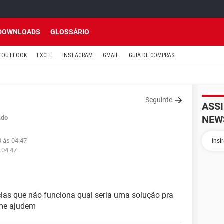
DOWNLOADS
GLOSSÁRIO
OUTLOOK
EXCEL
INSTAGRAM
GMAIL
GUIA DE COMPRAS
Seguinte
ASS
NEW
ado
0 às 04:47
 04:47
las que não funciona qual seria uma solução pra
 me ajudem