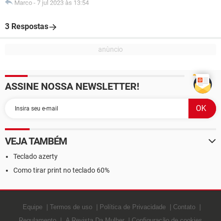
Marco
-
7 jul 2023 às 13:54
3 Respostas
ASSINE NOSSA NEWSLETTER!
VEJA TAMBÉM
Teclado azerty
Como tirar print no teclado 60%
Equipe
Termos de uso
Política de Privacidade
Contato
Regulamento
A Revista Da Mulher
Configuração de cookies