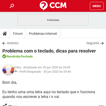
MENU
INÍCIO
JOGOS
WHATSAPP
DICAS
Fórum
Problemas Internet
CELULAR
FACEBOOK
JOGOS
WHATSAPP
DOWNLOADS
Anterior
Seguinte
OUTLOOK
EXCEL
CELULAR
FACEBOOK
Problema com o teclado, dicas para resolver
INSTAGRAM
JOGOS
GMAIL
WHATSAPP
FÓRUM
OUTLOOK
EXCEL
Resolvido
/Fechado
GUIA DE COMPRAS
CELULAR
FACEBOOK
INSTAGRAM
JOGOS
GMAIL
WHATSAPP
GLOSSÁRIO
OUTLOOK
Erika
- Atualizado em 30 jun 2020 às 04:45
EXCEL
GUIA DE COMPRAS
CELULAR
FACEBOOK
Perfil bloqueado -
30 jun 2020 às 04:44
INSTAGRAM
JOGOS
GMAIL
WHATSAPP
OUTLOOK
EXCEL
Bom dia,
GUIA DE COMPRAS
CELULAR
FACEBOOK
INSTAGRAM
GMAIL
Eu tenho uma uma letra aqui no teclado que n funciona
OUTLOOK
EXCEL
GUIA DE COMPRAS
quando vou escrever a letra i n vai
INSTAGRAM
GMAIL