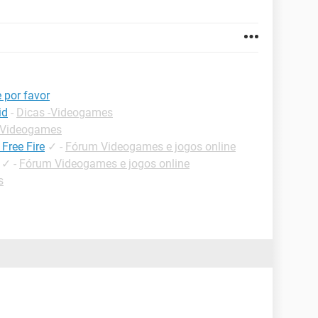
 por favor
id
-
Dicas -Videogames
 Videogames
Free Fire
✓
-
Fórum Videogames e jogos online
✓
-
Fórum Videogames e jogos online
s