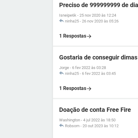
Preciso de 999999999 de dia
Isneipe6k
-
25 nov 2020 às 12:24
ninha25
-
26 nov 2020 às 05:26
1 Respostas
Gostaria de conseguir dimas 
Jorge
-
6 fev 2022 às 03:28
ninha25
-
6 fev 2022 às 03:45
1 Respostas
Doação de conta Free Fire
Washington
-
4 jul 2022 às 18:50
Robsom
-
20 out 2023 às 10:12