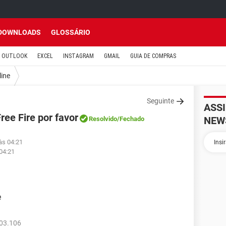
DOWNLOADS
GLOSSÁRIO
OUTLOOK
EXCEL
INSTAGRAM
GMAIL
GUIA DE COMPRAS
line
Seguinte
ASS
ee Fire por favor
NEW
Resolvido
/Fechado
às 04:21
 04:21
e
103.106