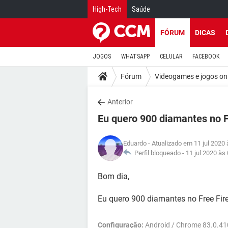
High-Tech
Saúde
FÓRUM
DICAS
JOGOS
WHATSAPP
CELULAR
FACEBOOK
Fórum
Videogames e jogos on
Anterior
Eu quero 900 diamantes no Fr
Eduardo
- Atualizado em 11 jul 2020 
Perfil bloqueado -
11 jul 2020 às
Bom dia,
Eu quero 900 diamantes no Free Fir
Configuração:
Android / Chrome 83.0.4