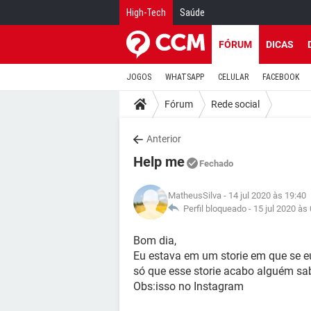
High-Tech
Saúde
FÓRUM
DICAS
JOGOS
WHATSAPP
CELULAR
FACEBOOK
Fórum
Rede social
Anterior
Help me
Fechado
MatheusSilva
- 14 jul 2020 às 19:40
Perfil bloqueado -
15 jul 2020 às
Bom dia,
Eu estava em um storie em que se e
só que esse storie acabo alguém sa
Obs:isso no Instagram