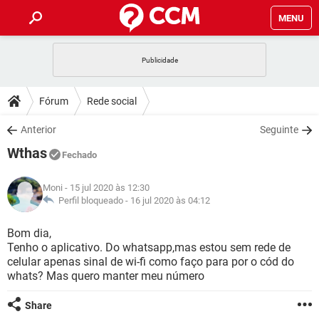
MENU
INÍCIO
JOGOS
WHATSAPP
DICAS
Fórum
Rede social
CELULAR
FACEBOOK
JOGOS
WHATSAPP
DOWNLOADS
Anterior
Seguinte
OUTLOOK
EXCEL
CELULAR
FACEBOOK
Wthas
INSTAGRAM
JOGOS
GMAIL
WHATSAPP
Fechado
FÓRUM
OUTLOOK
EXCEL
GUIA DE COMPRAS
CELULAR
FACEBOOK
Moni
- 15 jul 2020 às 12:30
INSTAGRAM
JOGOS
GMAIL
WHATSAPP
GLOSSÁRIO
Perfil bloqueado -
16 jul 2020 às 04:12
OUTLOOK
EXCEL
GUIA DE COMPRAS
CELULAR
FACEBOOK
INSTAGRAM
JOGOS
GMAIL
WHATSAPP
Bom dia,
OUTLOOK
EXCEL
Tenho o aplicativo. Do whatsapp,mas estou sem rede de
GUIA DE COMPRAS
CELULAR
FACEBOOK
celular apenas sinal de wi-fi como faço para por o cód do
INSTAGRAM
GMAIL
whats? Mas quero manter meu número
OUTLOOK
EXCEL
GUIA DE COMPRAS
INSTAGRAM
GMAIL
Share