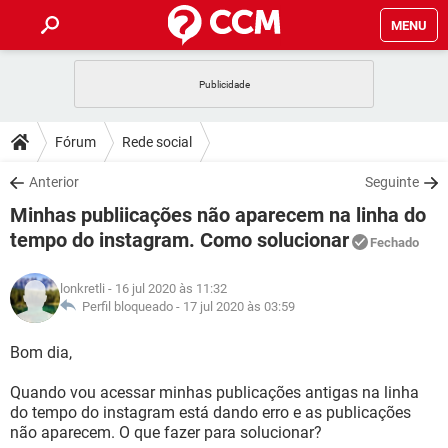
MENU
INÍCIO
JOGOS
WHATSAPP
DICAS
Fórum
Rede social
CELULAR
FACEBOOK
JOGOS
WHATSAPP
DOWNLOADS
Anterior
Seguinte
OUTLOOK
EXCEL
CELULAR
FACEBOOK
Minhas publiicações não aparecem na linha do
INSTAGRAM
JOGOS
GMAIL
WHATSAPP
FÓRUM
OUTLOOK
EXCEL
tempo do instagram. Como solucionar
Fechado
GUIA DE COMPRAS
CELULAR
FACEBOOK
INSTAGRAM
JOGOS
GMAIL
WHATSAPP
GLOSSÁRIO
OUTLOOK
EXCEL
lonkretli
- 16 jul 2020 às 11:32
GUIA DE COMPRAS
CELULAR
FACEBOOK
Perfil bloqueado -
17 jul 2020 às 03:59
INSTAGRAM
JOGOS
GMAIL
WHATSAPP
OUTLOOK
EXCEL
Bom dia,
GUIA DE COMPRAS
CELULAR
FACEBOOK
INSTAGRAM
GMAIL
OUTLOOK
EXCEL
Quando vou acessar minhas publicações antigas na linha
GUIA DE COMPRAS
do tempo do instagram está dando erro e as publicações
INSTAGRAM
GMAIL
não aparecem. O que fazer para solucionar?