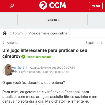
MENU
INÍCIO
JOGOS
WHATSAPP
DICAS
Fórum
Videogames e jogos online
CELULAR
FACEBOOK
JOGOS
WHATSAPP
DOWNLOADS
Anterior
Seguinte
OUTLOOK
EXCEL
CELULAR
FACEBOOK
Um jogo interessante para praticar o seu
INSTAGRAM
JOGOS
GMAIL
WHATSAPP
FÓRUM
OUTLOOK
EXCEL
cérebro?
Resolvido
/Fechado
GUIA DE COMPRAS
CELULAR
FACEBOOK
INSTAGRAM
JOGOS
GMAIL
WHATSAPP
GLOSSÁRIO
OUTLOOK
EXCEL
amber211
- Atualizado em 6 set 2020 às 07:50
GUIA DE COMPRAS
CELULAR
FACEBOOK
Perfil bloqueado -
6 set 2020 às 07:54
INSTAGRAM
JOGOS
GMAIL
WHATSAPP
OUTLOOK
EXCEL
O que você fez durante a quarentena?
GUIA DE COMPRAS
CELULAR
FACEBOOK
INSTAGRAM
GMAIL
OUTLOOK
EXCEL
Para mim, eu geralmente verificava o Facebook para
GUIA DE COMPRAS
atualizar com meus amigos, assistia filmes sozinha e me
INSTAGRAM
GMAIL
deitava no sofá dia a dia. Meio chato! Felizmente, eu