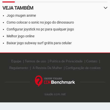
VEJA TAMBÉM
Jogo mugen anime
Como colocar o sonic no jogo do dinossauro
Configurar joystick no pc para qualquer jogo
Melhor jogo online
Baixar jogo subway surf grátis para celular
Equipe
Termos de uso
Política de Privacidade
Contato
Regulamento
A Revista Da Mulher
Configuração de cookies
saude.ccm.net