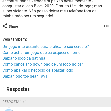
encontrei minha verdadeira paixão neste momento -
GUIA DE COMPRAS
conquistar o jogo Block 2020. É muito fácil de jogar, mas
super viciante. Não posso deixar meu telefone fora da
minha mão por um segundo!
Share
Veja também:
Um jogo interessante para praticar o seu cérebro?
Como achar um jogo que eu esqueci o nome
Baixar o jogo da gatinha
Como cancelar o download de um jogo no ps4
Como abaixar o negócio de abaixar jogo
Baixar jogo top gear 1991
1 Respostas
RESPOSTA 1 / 1