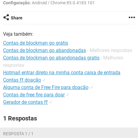
GUIA DE COMPRAS
Configuração:
Android / Chrome 85.0.4183.101
Share
Veja também:
Contas de blockman go grátis
Contas de blockman go abandonadas
- Melhores respostas
Contas de blockman go abandonadas gratis
- Melhores
respostas
Hotmail entrar direto na minha conta caixa de entrada
Contas ff doação
✓
Alguma conta de Free Fire para doação
✓
Contas de free fire para doar
✓
Gerador de contas ff
✓
1 Respostas
RESPOSTA 1 / 1