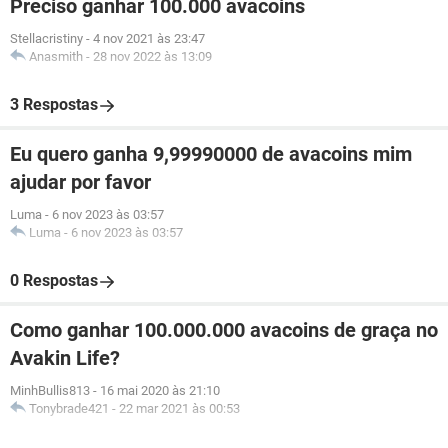
Preciso ganhar 100.000 avacoins
Stellacristiny
-
4 nov 2021 às 23:47
Anasmith
-
28 nov 2022 às 13:09
3 Respostas
Eu quero ganha 9,99990000 de avacoins mim
ajudar por favor
Luma
-
6 nov 2023 às 03:57
Luma
-
6 nov 2023 às 03:57
0 Respostas
Como ganhar 100.000.000 avacoins de graça no
Avakin Life?
MinhBullis813
-
16 mai 2020 às 21:10
Tonybrade421
-
22 mar 2021 às 00:53