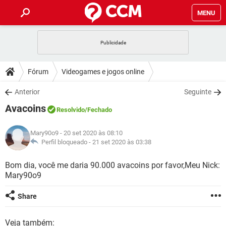
MENU
INÍCIO
JOGOS
WHATSAPP
DICAS
Fórum
Videogames e jogos online
CELULAR
FACEBOOK
JOGOS
WHATSAPP
DOWNLOADS
Anterior
Seguinte
OUTLOOK
EXCEL
CELULAR
FACEBOOK
Avacoins
INSTAGRAM
JOGOS
GMAIL
WHATSAPP
Resolvido
/Fechado
FÓRUM
OUTLOOK
EXCEL
GUIA DE COMPRAS
CELULAR
FACEBOOK
Mary90o9
- 20 set 2020 às 08:10
INSTAGRAM
JOGOS
GMAIL
WHATSAPP
GLOSSÁRIO
Perfil bloqueado -
21 set 2020 às 03:38
OUTLOOK
EXCEL
GUIA DE COMPRAS
CELULAR
FACEBOOK
INSTAGRAM
JOGOS
GMAIL
WHATSAPP
Bom dia, você me daria 90.000 avacoins por favor,Meu Nick:
OUTLOOK
EXCEL
Mary90o9
GUIA DE COMPRAS
CELULAR
FACEBOOK
INSTAGRAM
GMAIL
OUTLOOK
EXCEL
Share
GUIA DE COMPRAS
INSTAGRAM
GMAIL
Veja também: