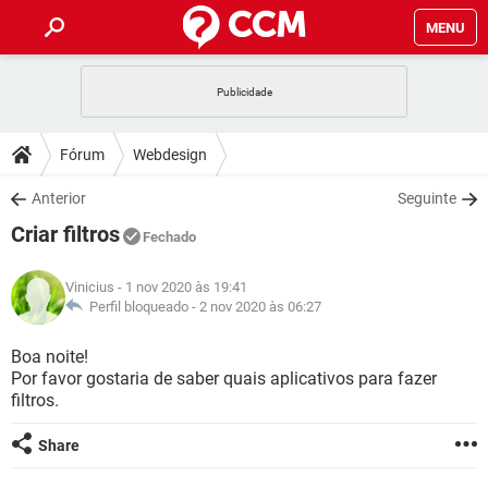
MENU
INÍCIO
JOGOS
WHATSAPP
DICAS
Fórum
Webdesign
CELULAR
FACEBOOK
JOGOS
WHATSAPP
DOWNLOADS
Anterior
Seguinte
OUTLOOK
EXCEL
CELULAR
FACEBOOK
Criar filtros
INSTAGRAM
JOGOS
GMAIL
WHATSAPP
Fechado
FÓRUM
OUTLOOK
EXCEL
GUIA DE COMPRAS
CELULAR
FACEBOOK
Vinicius
- 1 nov 2020 às 19:41
INSTAGRAM
JOGOS
GMAIL
WHATSAPP
GLOSSÁRIO
Perfil bloqueado -
2 nov 2020 às 06:27
OUTLOOK
EXCEL
GUIA DE COMPRAS
CELULAR
FACEBOOK
INSTAGRAM
JOGOS
GMAIL
WHATSAPP
Boa noite!
OUTLOOK
EXCEL
Por favor gostaria de saber quais aplicativos para fazer
GUIA DE COMPRAS
CELULAR
FACEBOOK
filtros.
INSTAGRAM
GMAIL
OUTLOOK
EXCEL
GUIA DE COMPRAS
Share
INSTAGRAM
GMAIL