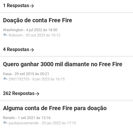
1 Respostas
Doação de conta Free Fire
Washington
-
4 jul 2022 às 18:50
Robsom
-
20 out 2023 às 10:12
4 Respostas
Quero ganhar 3000 mil diamante no Free Fire
Kaua
-
29 set 2019 às 00:21
2901732733
-
8 jan 2023 às 16:15
262 Respostas
Alguma conta de Free Fire para doação
Renato
-
1 set 2021 às 13:16
paulojosuemende
-
29 jan 2022 às 17:15