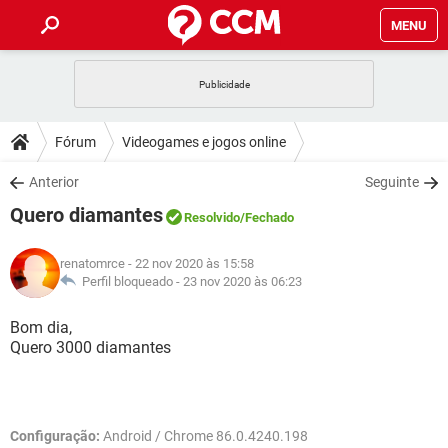
MENU
INÍCIO
JOGOS
WHATSAPP
DICAS
Fórum
Videogames e jogos online
CELULAR
FACEBOOK
JOGOS
WHATSAPP
DOWNLOADS
Anterior
Seguinte
OUTLOOK
EXCEL
CELULAR
FACEBOOK
Quero diamantes
INSTAGRAM
JOGOS
GMAIL
WHATSAPP
Resolvido
/Fechado
FÓRUM
OUTLOOK
EXCEL
GUIA DE COMPRAS
CELULAR
FACEBOOK
renatomrce
- 22 nov 2020 às 15:58
INSTAGRAM
JOGOS
GMAIL
WHATSAPP
GLOSSÁRIO
Perfil bloqueado -
23 nov 2020 às 06:23
OUTLOOK
EXCEL
GUIA DE COMPRAS
CELULAR
FACEBOOK
INSTAGRAM
JOGOS
GMAIL
WHATSAPP
Bom dia,
OUTLOOK
EXCEL
Quero 3000 diamantes
GUIA DE COMPRAS
CELULAR
FACEBOOK
INSTAGRAM
GMAIL
OUTLOOK
EXCEL
GUIA DE COMPRAS
INSTAGRAM
GMAIL
Configuração:
Android / Chrome 86.0.4240.198