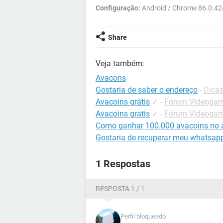
Configuração:
Android / Chrome 86.0.4
Share
Veja também:
Avacons
Gostaria de saber o endereço
-
Dicas
Avacoins grátis
✓
-
Fórum Videogame
Avacoins gratis
✓
-
Fórum Videogame
Como ganhar 100.000 avacoins no a
Gostaria de recuperar meu whatsap
1 Respostas
RESPOSTA 1 / 1
Perfil bloqueado