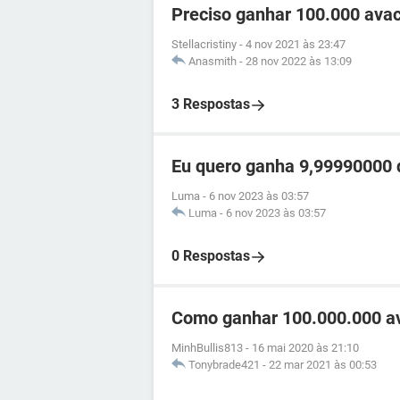
Preciso ganhar 100.000 ava
Stellacristiny
-
4 nov 2021 às 23:47
Anasmith
-
28 nov 2022 às 13:09
3 Respostas
Eu quero ganha 9,99990000 d
Luma
-
6 nov 2023 às 03:57
Luma
-
6 nov 2023 às 03:57
0 Respostas
Como ganhar 100.000.000 av
MinhBullis813
-
16 mai 2020 às 21:10
Tonybrade421
-
22 mar 2021 às 00:53