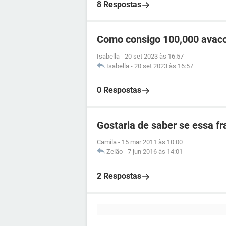
8 Respostas
Como consigo 100,000 avac
Isabella
-
20 set 2023 às 16:57
Isabella
-
20 set 2023 às 16:57
0 Respostas
Gostaria de saber se essa fr
Camila
-
15 mar 2011 às 10:00
Zelão
-
7 jun 2016 às 14:01
2 Respostas