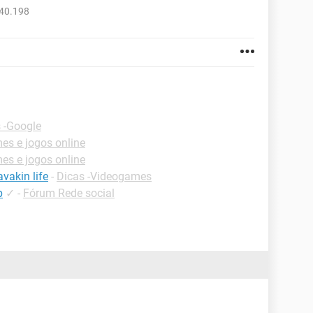
240.198
 -Google
s e jogos online
s e jogos online
vakin life
-
Dicas -Videogames
p
✓
-
Fórum Rede social