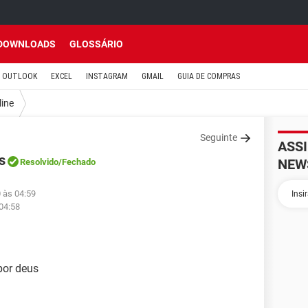
DOWNLOADS
GLOSSÁRIO
OUTLOOK
EXCEL
INSTAGRAM
GMAIL
GUIA DE COMPRAS
line
Seguinte
ASS
s
NEW
Resolvido
/Fechado
 às 04:59
04:58
por deus