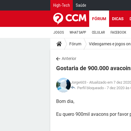
High-Tech
Saúde
FÓRUM
DICAS
JOGOS
WHATSAPP
CELULAR
FACEBOOK
Fórum
Videogames e jogos on
Anterior
Gostaria de 900.000 avacoin
Jorge603
- Atualizado em 7 dez 2020
Perfil bloqueado -
7 dez 2020 às 
Bom dia,
Eu quero 900mil avacons por favor 