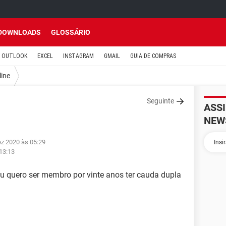
DOWNLOADS
GLOSSÁRIO
OUTLOOK
EXCEL
INSTAGRAM
GMAIL
GUIA DE COMPRAS
line
Seguinte
ASS
NEW
ez 2020 às 05:29
13:13
u quero ser membro por vinte anos ter cauda dupla