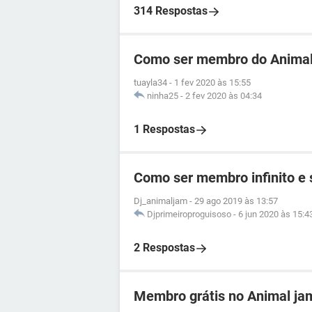
314 Respostas
Como ser membro do Animal
tuayla34
-
1 fev 2020 às 15:55
ninha25
-
2 fev 2020 às 04:34
1 Respostas
Como ser membro infinito e s
Dj_animaljam
-
29 ago 2019 às 13:57
Djprimeiroproguisoso
-
6 jun 2020 às 15:4
2 Respostas
Membro grátis no Animal ja