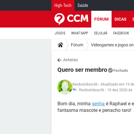
High-Tech
Saúde
FÓRUM
DICAS
JOGOS
WHATSAPP
CELULAR
FACEBOOK
Fórum
Videogames e jogos on
Anterior
Quero ser membro
Fechado
Reidoslobos36
- Atualizado em 19 d
Reidoslobos36 -
19 dez 2020 às 
Bom dia, minha
senha
é Raphael e e
fantasma mascote e penacho raro!