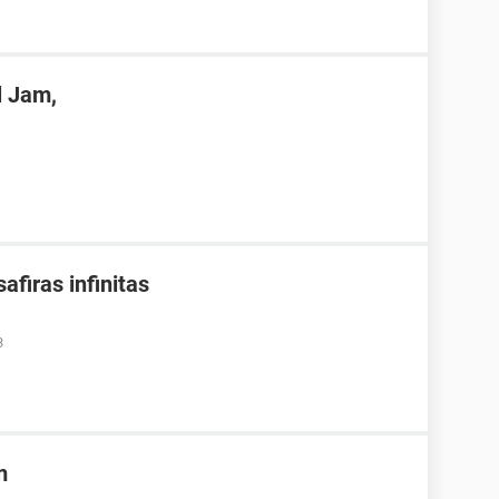
 Jam,
afiras infinitas
3
m