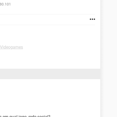
280.101
-Videogames
 em qual jogo, rede social?