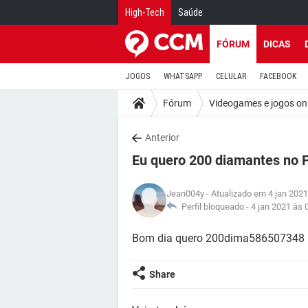
High-Tech
Saúde
FÓRUM
DICAS
JOGOS
WHATSAPP
CELULAR
FACEBOOK
Fórum
Videogames e jogos on
Anterior
Eu quero 200 diamantes no F
Jean004y
- Atualizado em 4 jan 2021
Perfil bloqueado -
4 jan 2021 às 
Bom dia quero 200dima586507348
Share