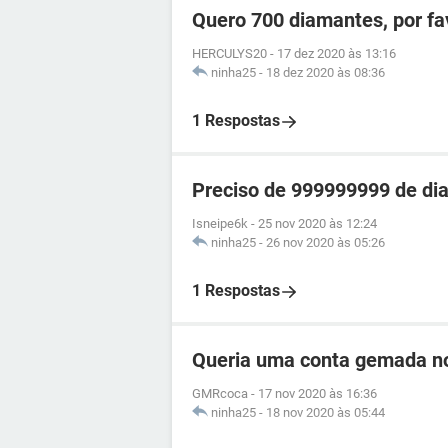
Quero 700 diamantes, por fa
HERCULYS20
-
17 dez 2020 às 13:16
ninha25
-
18 dez 2020 às 08:36
1 Respostas
Preciso de 999999999 de dia
Isneipe6k
-
25 nov 2020 às 12:24
ninha25
-
26 nov 2020 às 05:26
1 Respostas
Queria uma conta gemada no
GMRcoca
-
17 nov 2020 às 16:36
ninha25
-
18 nov 2020 às 05:44