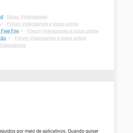
id
-
Dicas -Videogames
✓
-
Fórum Videogames e jogos online
Free Fire
✓
-
Fórum Videogames e jogos online
ção
✓
-
Fórum Videogames e jogos online
 Videogames
eguidos por meio de aplicativos. Quando quiser