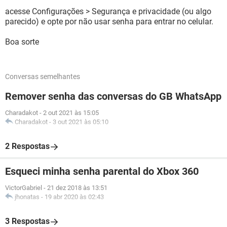
acesse Configurações > Segurança e privacidade (ou algo
parecido) e opte por não usar senha para entrar no celular.
Boa sorte
Conversas semelhantes
Remover senha das conversas do GB WhatsApp
Charadakot
-
2 out 2021 às 15:05
Charadakot
-
3 out 2021 às 05:10
2 Respostas
Esqueci minha senha parental do Xbox 360
VictorGabriel
-
21 dez 2018 às 13:51
jhonatas
-
19 abr 2020 às 02:43
3 Respostas