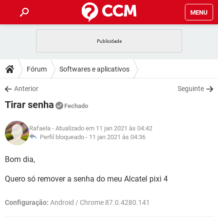
MENU
INÍCIO
JOGOS
WHATSAPP
DICAS
Fórum
Softwares e aplicativos
CELULAR
FACEBOOK
JOGOS
WHATSAPP
DOWNLOADS
Anterior
Seguinte
OUTLOOK
EXCEL
CELULAR
FACEBOOK
Tirar senha
INSTAGRAM
JOGOS
GMAIL
WHATSAPP
Fechado
FÓRUM
OUTLOOK
EXCEL
GUIA DE COMPRAS
CELULAR
FACEBOOK
Rafaela
- Atualizado em 11 jan 2021 às 04:42
INSTAGRAM
JOGOS
GMAIL
WHATSAPP
GLOSSÁRIO
Perfil bloqueado -
11 jan 2021 às 04:36
OUTLOOK
EXCEL
GUIA DE COMPRAS
CELULAR
FACEBOOK
INSTAGRAM
JOGOS
GMAIL
WHATSAPP
Bom dia,
OUTLOOK
EXCEL
GUIA DE COMPRAS
CELULAR
FACEBOOK
Quero só remover a senha do meu Alcatel pixi 4
INSTAGRAM
GMAIL
OUTLOOK
EXCEL
GUIA DE COMPRAS
Configuração:
Android / Chrome 87.0.4280.141
INSTAGRAM
GMAIL