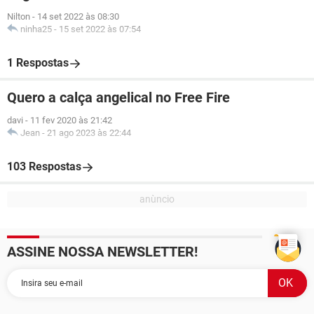
Nilton
-
14 set 2022 às 08:30
ninha25
-
15 set 2022 às 07:54
1 Respostas
Quero a calça angelical no Free Fire
davi
-
11 fev 2020 às 21:42
Jean
-
21 ago 2023 às 22:44
103 Respostas
ASSINE NOSSA NEWSLETTER!