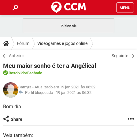
MENU
INÍCIO
JOGOS
WHATSAPP
DICAS
Fórum
Videogames e jogos online
CELULAR
FACEBOOK
JOGOS
WHATSAPP
DOWNLOADS
Anterior
Seguinte
OUTLOOK
EXCEL
CELULAR
FACEBOOK
Meu maior sonho é ter a Angélical
INSTAGRAM
JOGOS
GMAIL
WHATSAPP
FÓRUM
OUTLOOK
EXCEL
Resolvido
/Fechado
GUIA DE COMPRAS
CELULAR
FACEBOOK
INSTAGRAM
JOGOS
GMAIL
WHATSAPP
GLOSSÁRIO
OUTLOOK
Samyra
- Atualizado em 19 jan 2021 às 06:32
EXCEL
GUIA DE COMPRAS
CELULAR
FACEBOOK
Perfil bloqueado -
19 jan 2021 às 06:32
INSTAGRAM
JOGOS
GMAIL
WHATSAPP
OUTLOOK
EXCEL
Bom dia
GUIA DE COMPRAS
CELULAR
FACEBOOK
INSTAGRAM
GMAIL
OUTLOOK
EXCEL
Share
GUIA DE COMPRAS
INSTAGRAM
GMAIL
Veja também: