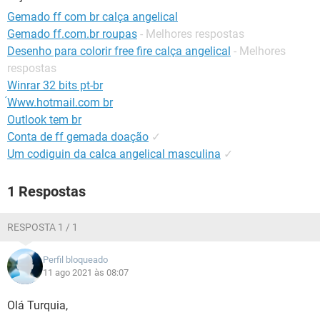
GUIA DE COMPRAS
Gemado ff com br calça angelical
Gemado ff.com.br roupas
- Melhores respostas
Desenho para colorir free fire calça angelical
- Melhores
respostas
Winrar 32 bits pt-br
́Www.hotmail.com br
Outlook tem br
Conta de ff gemada doação
✓
Um codiguin da calca angelical masculina
✓
1 Respostas
RESPOSTA 1 / 1
Perfil bloqueado
11 ago 2021 às 08:07
Olá Turquia,