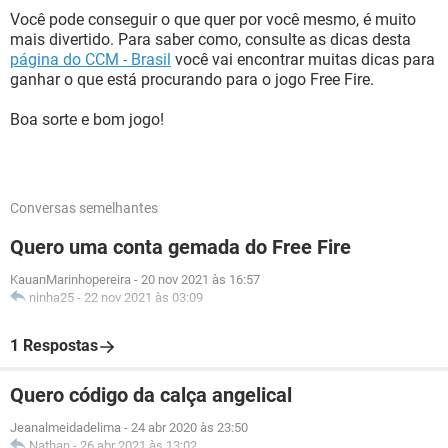
Você pode conseguir o que quer por você mesmo, é muito
mais divertido. Para saber como, consulte as dicas desta
página do CCM - Brasil
você vai encontrar muitas dicas para
ganhar o que está procurando para o jogo Free Fire.
Boa sorte e bom jogo!
Conversas semelhantes
Quero uma conta gemada do Free Fire
KauanMarinhopereira
-
20 nov 2021 às 16:57
ninha25
-
22 nov 2021 às 03:09
1 Respostas
Quero código da calça angelical
Jeanalmeidadelima
-
24 abr 2020 às 23:50
Nathan
-
26 abr 2021 às 13:02