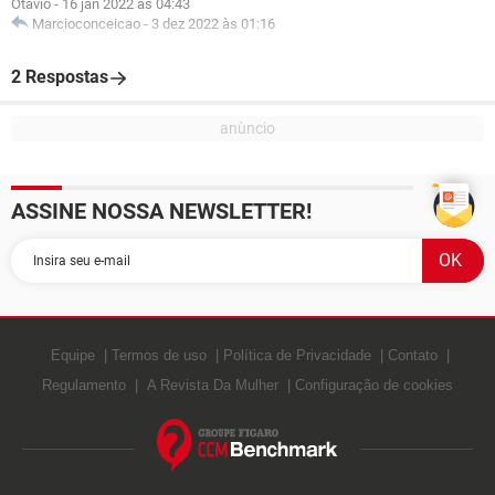
Otavio
-
16 jan 2022 às 04:43
Marcioconceicao
-
3 dez 2022 às 01:16
2 Respostas
ASSINE NOSSA NEWSLETTER!
Equipe
Termos de uso
Política de Privacidade
Contato
Regulamento
A Revista Da Mulher
Configuração de cookies