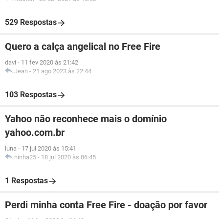
529 Respostas
Quero a calça angelical no Free Fire
davi
-
11 fev 2020 às 21:42
Jean
-
21 ago 2023 às 22:44
103 Respostas
Yahoo não reconhece mais o domínio
yahoo.com.br
luna
-
17 jul 2020 às 15:41
ninha25
-
18 jul 2020 às 06:45
1 Respostas
Perdi minha conta Free Fire - doação por favor