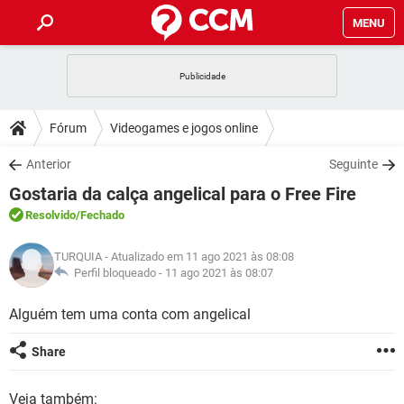
MENU
INÍCIO
JOGOS
WHATSAPP
DICAS
Fórum
Videogames e jogos online
CELULAR
FACEBOOK
JOGOS
WHATSAPP
DOWNLOADS
Anterior
Seguinte
OUTLOOK
EXCEL
CELULAR
FACEBOOK
Gostaria da calça angelical para o Free Fire
INSTAGRAM
JOGOS
GMAIL
WHATSAPP
FÓRUM
OUTLOOK
EXCEL
Resolvido
/Fechado
GUIA DE COMPRAS
CELULAR
FACEBOOK
INSTAGRAM
JOGOS
GMAIL
WHATSAPP
GLOSSÁRIO
OUTLOOK
TURQUIA
- Atualizado em 11 ago 2021 às 08:08
EXCEL
GUIA DE COMPRAS
CELULAR
FACEBOOK
Perfil bloqueado -
11 ago 2021 às 08:07
INSTAGRAM
JOGOS
GMAIL
WHATSAPP
OUTLOOK
EXCEL
Alguém tem uma conta com angelical
GUIA DE COMPRAS
CELULAR
FACEBOOK
INSTAGRAM
GMAIL
OUTLOOK
EXCEL
Share
GUIA DE COMPRAS
INSTAGRAM
GMAIL
Veja também: