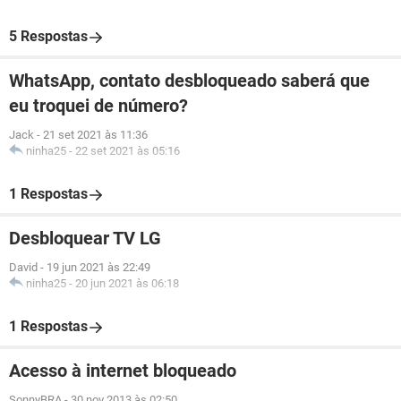
5 Respostas
WhatsApp, contato desbloqueado saberá que
eu troquei de número?
Jack
-
21 set 2021 às 11:36
ninha25
-
22 set 2021 às 05:16
1 Respostas
Desbloquear TV LG
David
-
19 jun 2021 às 22:49
ninha25
-
20 jun 2021 às 06:18
1 Respostas
Acesso à internet bloqueado
SonnyBRA
-
30 nov 2013 às 02:50