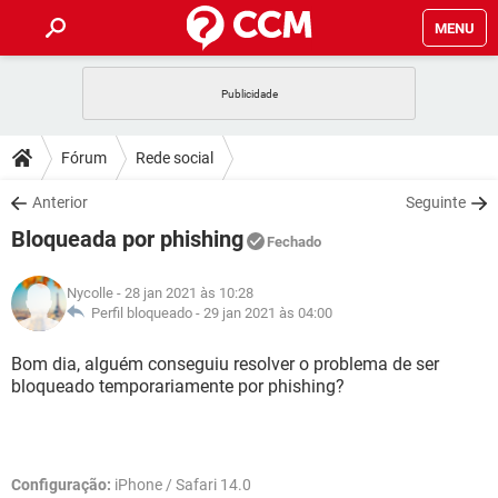
MENU
INÍCIO
JOGOS
WHATSAPP
DICAS
Fórum
Rede social
CELULAR
FACEBOOK
JOGOS
WHATSAPP
DOWNLOADS
Anterior
Seguinte
OUTLOOK
EXCEL
CELULAR
FACEBOOK
Bloqueada por phishing
INSTAGRAM
JOGOS
GMAIL
WHATSAPP
Fechado
FÓRUM
OUTLOOK
EXCEL
GUIA DE COMPRAS
CELULAR
FACEBOOK
Nycolle
- 28 jan 2021 às 10:28
INSTAGRAM
JOGOS
GMAIL
WHATSAPP
GLOSSÁRIO
Perfil bloqueado -
29 jan 2021 às 04:00
OUTLOOK
EXCEL
GUIA DE COMPRAS
CELULAR
FACEBOOK
INSTAGRAM
JOGOS
GMAIL
WHATSAPP
Bom dia, alguém conseguiu resolver o problema de ser
OUTLOOK
EXCEL
bloqueado temporariamente por phishing?
GUIA DE COMPRAS
CELULAR
FACEBOOK
INSTAGRAM
GMAIL
OUTLOOK
EXCEL
GUIA DE COMPRAS
INSTAGRAM
GMAIL
Configuração:
iPhone / Safari 14.0