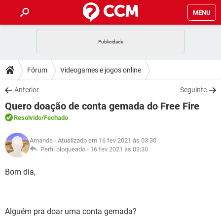
MENU
INÍCIO
JOGOS
WHATSAPP
DICAS
Fórum
Videogames e jogos online
CELULAR
FACEBOOK
JOGOS
WHATSAPP
DOWNLOADS
Anterior
Seguinte
OUTLOOK
EXCEL
CELULAR
FACEBOOK
Quero doação de conta gemada do Free Fire
INSTAGRAM
JOGOS
GMAIL
WHATSAPP
FÓRUM
OUTLOOK
EXCEL
Resolvido
/Fechado
GUIA DE COMPRAS
CELULAR
FACEBOOK
INSTAGRAM
JOGOS
GMAIL
WHATSAPP
GLOSSÁRIO
OUTLOOK
Amanda
- Atualizado em 16 fev 2021 às 03:30
EXCEL
GUIA DE COMPRAS
CELULAR
FACEBOOK
Perfil bloqueado -
16 fev 2021 às 03:30
INSTAGRAM
JOGOS
GMAIL
WHATSAPP
OUTLOOK
EXCEL
Bom dia,
GUIA DE COMPRAS
CELULAR
FACEBOOK
INSTAGRAM
GMAIL
OUTLOOK
EXCEL
GUIA DE COMPRAS
INSTAGRAM
GMAIL
Alguém pra doar uma conta gemada?