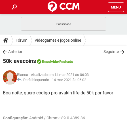
MENU
INÍCIO
JOGOS
WHATSAPP
DICAS
Fórum
Videogames e jogos online
CELULAR
FACEBOOK
JOGOS
WHATSAPP
DOWNLOADS
Anterior
Seguinte
OUTLOOK
EXCEL
CELULAR
FACEBOOK
50k avacoins
INSTAGRAM
JOGOS
GMAIL
WHATSAPP
Resolvido
/Fechado
FÓRUM
OUTLOOK
EXCEL
GUIA DE COMPRAS
CELULAR
FACEBOOK
Bianca
- Atualizado em 14 mar 2021 às 06:03
INSTAGRAM
JOGOS
GMAIL
WHATSAPP
GLOSSÁRIO
Perfil bloqueado -
14 mar 2021 às 06:02
OUTLOOK
EXCEL
GUIA DE COMPRAS
CELULAR
FACEBOOK
INSTAGRAM
JOGOS
GMAIL
WHATSAPP
Boa noite, quero código pro avakin life de 50k por favor
OUTLOOK
EXCEL
GUIA DE COMPRAS
CELULAR
FACEBOOK
INSTAGRAM
GMAIL
OUTLOOK
EXCEL
GUIA DE COMPRAS
Configuração:
Android / Chrome 89.0.4389.86
INSTAGRAM
GMAIL