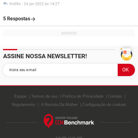
Vivilife
-
24 jan 2022 às 14:27
5 Respostas
ASSINE NOSSA NEWSLETTER!
Equipe
Termos de uso
Política de Privacidade
Contato
Regulamento
A Revista Da Mulher
Configuração de cookies
saude.ccm.net