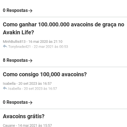
0 Respostas
Como ganhar 100.000.000 avacoins de graça no
Avakin Life?
MinhBullis813
-
16 mai 2020 às 21:10
Tonybrade421
-
22 mar 2021 às 00:53
8 Respostas
Como consigo 100,000 avacoins?
Isabella
-
20 set 2023 às 16:57
Isabella
-
20 set 2023 às 16:57
0 Respostas
Avacoins grátis?
Cauane
-
14 mai 2021 às 15:57