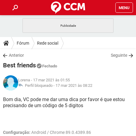
MENU
INÍCIO
JOGOS
WHATSAPP
DICAS
Fórum
Rede social
CELULAR
FACEBOOK
JOGOS
WHATSAPP
DOWNLOADS
Anterior
Seguinte
OUTLOOK
EXCEL
CELULAR
FACEBOOK
Best friends
INSTAGRAM
JOGOS
GMAIL
WHATSAPP
Fechado
FÓRUM
OUTLOOK
EXCEL
GUIA DE COMPRAS
CELULAR
FACEBOOK
Lorena
- 17 mar 2021 às 01:55
INSTAGRAM
JOGOS
GMAIL
WHATSAPP
GLOSSÁRIO
Perfil bloqueado -
17 mar 2021 às 08:22
OUTLOOK
EXCEL
GUIA DE COMPRAS
CELULAR
FACEBOOK
INSTAGRAM
JOGOS
GMAIL
WHATSAPP
Bom dia, VC pode me dar uma dica por favor é que estou
OUTLOOK
EXCEL
precisando de um código de 5 digitos
GUIA DE COMPRAS
CELULAR
FACEBOOK
INSTAGRAM
GMAIL
OUTLOOK
EXCEL
GUIA DE COMPRAS
INSTAGRAM
GMAIL
Configuração:
Android / Chrome 89.0.4389.86