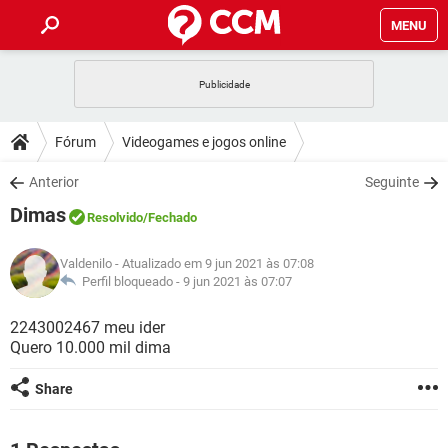
MENU
INÍCIO
JOGOS
WHATSAPP
DICAS
Fórum
Videogames e jogos online
CELULAR
FACEBOOK
JOGOS
WHATSAPP
DOWNLOADS
Anterior
Seguinte
OUTLOOK
EXCEL
CELULAR
FACEBOOK
Dimas
INSTAGRAM
JOGOS
GMAIL
WHATSAPP
Resolvido
/Fechado
FÓRUM
OUTLOOK
EXCEL
GUIA DE COMPRAS
CELULAR
FACEBOOK
Valdenilo
- Atualizado em 9 jun 2021 às 07:08
INSTAGRAM
JOGOS
GMAIL
WHATSAPP
GLOSSÁRIO
Perfil bloqueado -
9 jun 2021 às 07:07
OUTLOOK
EXCEL
GUIA DE COMPRAS
CELULAR
FACEBOOK
INSTAGRAM
JOGOS
GMAIL
WHATSAPP
2243002467 meu ider
OUTLOOK
EXCEL
Quero 10.000 mil dima
GUIA DE COMPRAS
CELULAR
FACEBOOK
INSTAGRAM
GMAIL
OUTLOOK
EXCEL
Share
GUIA DE COMPRAS
INSTAGRAM
GMAIL