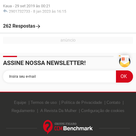
Kaua
-
29 set 2019 às 00:21
2901732733
-
8 jan 2023 às 16:15
262 Respostas
ASSINE NOSSA NEWSLETTER!
Equipe
Termos de uso
Política de Privacidade
Contato
Regulamento
A Revista Da Mulher
Configuração de cookies