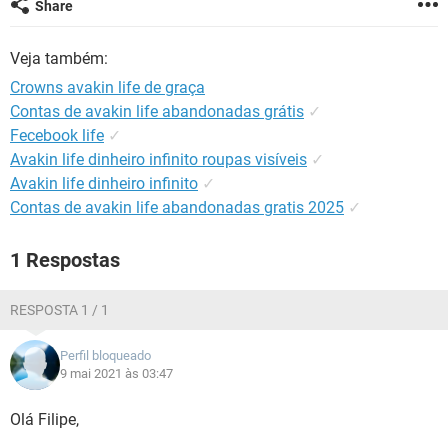
Share
GUIA DE COMPRAS
Veja também:
Crowns avakin life de graça
Contas de avakin life abandonadas grátis
✓
Fecebook life
✓
Avakin life dinheiro infinito roupas visíveis
✓
Avakin life dinheiro infinito
✓
Contas de avakin life abandonadas gratis 2025
✓
1 Respostas
RESPOSTA 1 / 1
Perfil bloqueado
9 mai 2021 às 03:47
Olá Filipe,