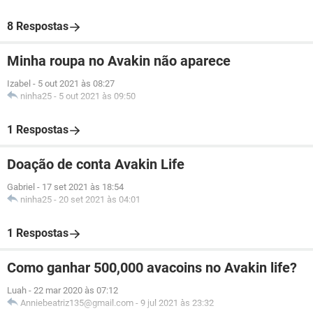
8 Respostas
Minha roupa no Avakin não aparece
Izabel
-
5 out 2021 às 08:27
ninha25
-
5 out 2021 às 09:50
1 Respostas
Doação de conta Avakin Life
Gabriel
-
17 set 2021 às 18:54
ninha25
-
20 set 2021 às 04:01
1 Respostas
Como ganhar 500,000 avacoins no Avakin life?
Luah
-
22 mar 2020 às 07:12
Anniebeatriz135@gmail.com
-
9 jul 2021 às 23:32