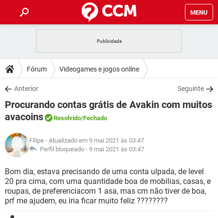
MENU
INÍCIO
JOGOS
WHATSAPP
DICAS
Fórum
Videogames e jogos online
CELULAR
FACEBOOK
JOGOS
WHATSAPP
DOWNLOADS
Anterior
Seguinte
OUTLOOK
EXCEL
CELULAR
FACEBOOK
Procurando contas grátis de Avakin com muitos
INSTAGRAM
JOGOS
GMAIL
WHATSAPP
FÓRUM
OUTLOOK
EXCEL
avacoins
Resolvido
/Fechado
GUIA DE COMPRAS
CELULAR
FACEBOOK
INSTAGRAM
JOGOS
GMAIL
WHATSAPP
GLOSSÁRIO
OUTLOOK
EXCEL
Filipe
- Atualizado em 9 mai 2021 às 03:47
GUIA DE COMPRAS
CELULAR
FACEBOOK
Perfil bloqueado -
9 mai 2021 às 03:47
INSTAGRAM
JOGOS
GMAIL
WHATSAPP
OUTLOOK
EXCEL
Bom dia, estava precisando de uma conta ulpada, de level
GUIA DE COMPRAS
CELULAR
FACEBOOK
INSTAGRAM
GMAIL
20 pra cima, com uma quantidade boa de mobilias, casas, e
OUTLOOK
EXCEL
roupas, de preferenciacom 1 asa, mas cm não tiver de boa,
GUIA DE COMPRAS
prf me ajudem, eu iria ficar muito feliz ????????
INSTAGRAM
GMAIL