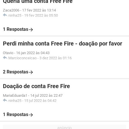
Queria uma conta Free Fire
Zaca2006
-
17 fev 2022 às 13:14
ninha25
-
19 fev 2022 às 05:50
1 Respostas
Perdi minha conta Free Fire - doação por favor
Otavio
-
16 jan 2022 às 04:43
Marcioconceicao
-
3 dez 2022 às 01:16
2 Respostas
Doação de conta Free Fire
MariaEduarda1
-
14 jul 2022 às 22:47
ninha25
-
15 jul 2022 às 04:42
1 Respostas