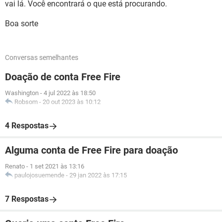
vai lá. Você encontrará o que está procurando.
Boa sorte
Conversas semelhantes
Doação de conta Free Fire
Washington
-
4 jul 2022 às 18:50
Robsom
-
20 out 2023 às 10:12
4 Respostas
Alguma conta de Free Fire para doação
Renato
-
1 set 2021 às 13:16
paulojosuemende
-
29 jan 2022 às 17:15
7 Respostas