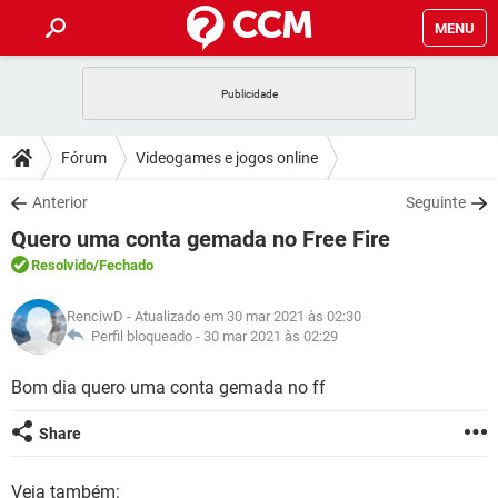
MENU
INÍCIO
JOGOS
WHATSAPP
DICAS
Fórum
Videogames e jogos online
CELULAR
FACEBOOK
JOGOS
WHATSAPP
DOWNLOADS
Anterior
Seguinte
OUTLOOK
EXCEL
CELULAR
FACEBOOK
Quero uma conta gemada no Free Fire
INSTAGRAM
JOGOS
GMAIL
WHATSAPP
FÓRUM
OUTLOOK
EXCEL
Resolvido
/Fechado
GUIA DE COMPRAS
CELULAR
FACEBOOK
INSTAGRAM
JOGOS
GMAIL
WHATSAPP
GLOSSÁRIO
OUTLOOK
RenciwD
- Atualizado em 30 mar 2021 às 02:30
EXCEL
GUIA DE COMPRAS
CELULAR
FACEBOOK
Perfil bloqueado -
30 mar 2021 às 02:29
INSTAGRAM
JOGOS
GMAIL
WHATSAPP
OUTLOOK
EXCEL
Bom dia quero uma conta gemada no ff
GUIA DE COMPRAS
CELULAR
FACEBOOK
INSTAGRAM
GMAIL
OUTLOOK
EXCEL
Share
GUIA DE COMPRAS
INSTAGRAM
GMAIL
Veja também: