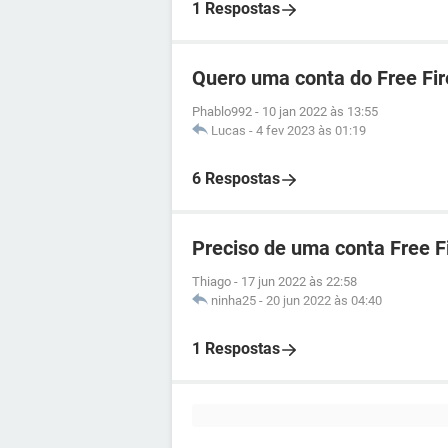
1 Respostas
Quero uma conta do Free Fir
Phablo992
-
10 jan 2022 às 13:55
Lucas
-
4 fev 2023 às 01:19
6 Respostas
Preciso de uma conta Free F
Thiago
-
17 jun 2022 às 22:58
ninha25
-
20 jun 2022 às 04:40
1 Respostas