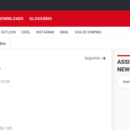
DOWNLOADS
GLOSSÁRIO
OUTLOOK
EXCEL
INSTAGRAM
GMAIL
GUIA DE COMPRAS
line
Seguinte
ASS
NEW
o
 07:09
389.105