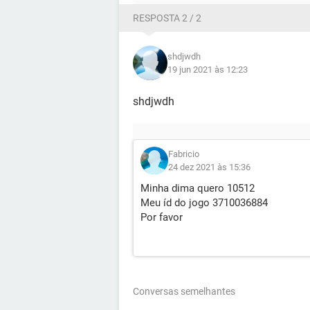
RESPOSTA 2 / 2
shdjwdh
19 jun 2021 às 12:23
shdjwdh
Fabricio
24 dez 2021 às 15:36
Minha dima quero 10512
Meu íd do jogo 3710036884
Por favor
Conversas semelhantes