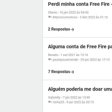
Perdi minha conta Free Fire 
Otavio
-
16 jan 2022 às 04:43
Marcioconceicao
-
3 dez 2022 às 01:16
2 Respostas
Alguma conta de Free Fire p
Renato
-
1 set 2021 às 13:16
paulojosuemende
-
29 jan 2022 às 17:15
7 Respostas
Alguém poderia me doar uma
Gabrielly
-
7 jan 2022 às 13:49
ninha25
-
9 jan 2022 às 03:15