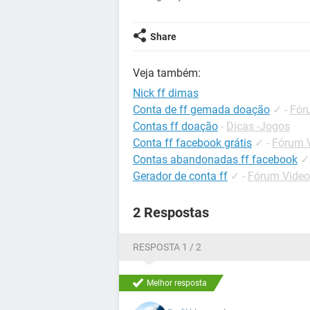
Share
Veja também:
Nick ff dimas
Conta de ff gemada doação
✓
-
Fór
Contas ff doação
-
Dicas -Jogos
Conta ff facebook grátis
✓
-
Fórum V
Contas abandonadas ff facebook
✓
Gerador de conta ff
✓
-
Fórum Video
2 Respostas
RESPOSTA 1 / 2
Melhor resposta