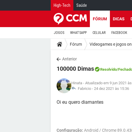
High-Tech
Saúde
FÓRUM
DICAS
JOGOS
WHATSAPP
CELULAR
FACEBOOK
Fórum
Videogames e jogos on
Anterior
100000 Dimas
Resolvido
/Fechad
Hinata
- Atualizado em 9 jun 2021 às
Fabricio -
24 dez 2021 às 15:36
Oi eu quero diamantes
Configuração:
Android / Chrome 89.0.4