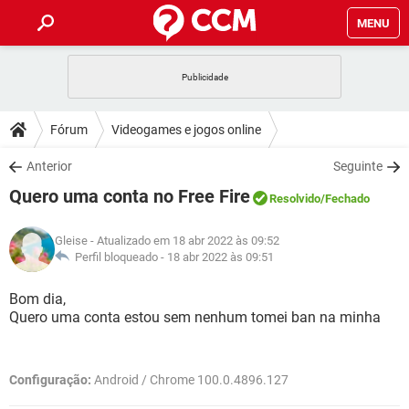
MENU
INÍCIO
JOGOS
WHATSAPP
DICAS
Fórum
Videogames e jogos online
CELULAR
FACEBOOK
JOGOS
WHATSAPP
DOWNLOADS
Anterior
Seguinte
OUTLOOK
EXCEL
CELULAR
FACEBOOK
Quero uma conta no Free Fire
INSTAGRAM
JOGOS
GMAIL
WHATSAPP
Resolvido
/Fechado
FÓRUM
OUTLOOK
EXCEL
GUIA DE COMPRAS
CELULAR
FACEBOOK
Gleise
- Atualizado em 18 abr 2022 às 09:52
INSTAGRAM
JOGOS
GMAIL
WHATSAPP
GLOSSÁRIO
Perfil bloqueado -
18 abr 2022 às 09:51
OUTLOOK
EXCEL
GUIA DE COMPRAS
CELULAR
FACEBOOK
INSTAGRAM
JOGOS
GMAIL
WHATSAPP
Bom dia,
OUTLOOK
EXCEL
Quero uma conta estou sem nenhum tomei ban na minha
GUIA DE COMPRAS
CELULAR
FACEBOOK
INSTAGRAM
GMAIL
OUTLOOK
EXCEL
GUIA DE COMPRAS
Configuração:
Android / Chrome 100.0.4896.127
INSTAGRAM
GMAIL