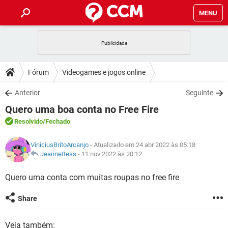
MENU
INÍCIO
JOGOS
WHATSAPP
DICAS
Fórum
Videogames e jogos online
CELULAR
FACEBOOK
JOGOS
WHATSAPP
DOWNLOADS
Anterior
Seguinte
OUTLOOK
EXCEL
CELULAR
FACEBOOK
Quero uma boa conta no Free Fire
INSTAGRAM
JOGOS
GMAIL
WHATSAPP
FÓRUM
OUTLOOK
EXCEL
Resolvido
/Fechado
GUIA DE COMPRAS
CELULAR
FACEBOOK
INSTAGRAM
JOGOS
GMAIL
WHATSAPP
GLOSSÁRIO
OUTLOOK
ViniciusBritoArcanjo
- Atualizado em 24 abr 2022 às 05:18
EXCEL
GUIA DE COMPRAS
CELULAR
FACEBOOK
Jeannettess
-
11 nov 2022 às 20:12
INSTAGRAM
JOGOS
GMAIL
WHATSAPP
OUTLOOK
EXCEL
Quero uma conta com muitas roupas no free fire
GUIA DE COMPRAS
CELULAR
FACEBOOK
INSTAGRAM
GMAIL
OUTLOOK
EXCEL
Share
GUIA DE COMPRAS
INSTAGRAM
GMAIL
Veja também: