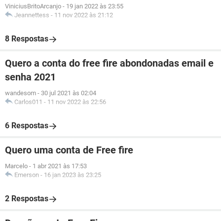
ViniciusBritoArcanjo
-
19 jan 2022 às 23:55
Jeannettess
-
11 nov 2022 às 21:12
8 Respostas
Quero a conta do free fire abondonadas email e
senha 2021
wandesom
-
30 jul 2021 às 02:04
Carlos011
-
11 nov 2022 às 22:56
6 Respostas
Quero uma conta de Free fire
Marcelo
-
1 abr 2021 às 17:53
Emerson
-
16 jan 2023 às 23:25
2 Respostas