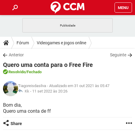
MENU
INÍCIO
JOGOS
WHATSAPP
DICAS
Fórum
Videogames e jogos online
CELULAR
FACEBOOK
JOGOS
WHATSAPP
DOWNLOADS
Anterior
Seguinte
OUTLOOK
EXCEL
CELULAR
FACEBOOK
Quero uma conta para o Free Fire
INSTAGRAM
JOGOS
GMAIL
WHATSAPP
FÓRUM
OUTLOOK
EXCEL
Resolvido
/Fechado
GUIA DE COMPRAS
CELULAR
FACEBOOK
INSTAGRAM
JOGOS
GMAIL
WHATSAPP
GLOSSÁRIO
OUTLOOK
Tiagoreisdasilva
- Atualizado em 31 out 2021 às 05:47
EXCEL
GUIA DE COMPRAS
CELULAR
FACEBOOK
Kk -
11 set 2022 às 20:26
INSTAGRAM
JOGOS
GMAIL
WHATSAPP
OUTLOOK
EXCEL
Bom dia,
GUIA DE COMPRAS
CELULAR
FACEBOOK
Quero uma conta de ff
INSTAGRAM
GMAIL
OUTLOOK
EXCEL
GUIA DE COMPRAS
Share
INSTAGRAM
GMAIL