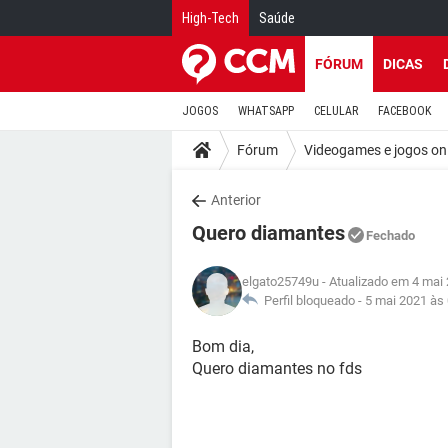
High-Tech
Saúde
FÓRUM
DICAS
JOGOS
WHATSAPP
CELULAR
FACEBOOK
Fórum
Videogames e jogos on
Anterior
Quero diamantes
Fechado
elgato25749u
- Atualizado em 4 mai
Perfil bloqueado -
5 mai 2021 às
Bom dia,
Quero diamantes no fds