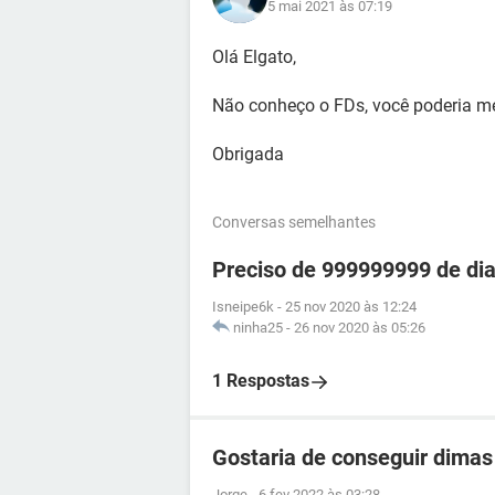
5 mai 2021 às 07:19
Olá Elgato,
Não conheço o FDs, você poderia me
Obrigada
Conversas semelhantes
Preciso de 999999999 de dia
Isneipe6k
-
25 nov 2020 às 12:24
ninha25
-
26 nov 2020 às 05:26
1 Respostas
Gostaria de conseguir dimas 
Jorge
-
6 fev 2022 às 03:28