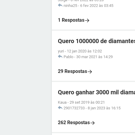
ninha25
-
6 fev 2022 às 03:45
1 Respostas
Quero 1000000 de diamantes
yuri
-
12 jan 2020 às 12:02
Pablo
-
30 mar 2021 às 14:29
29 Respostas
Quero ganhar 3000 mil diama
Kaua
-
29 set 2019 às 00:21
2901732733
-
8 jan 2023 às 16:15
262 Respostas